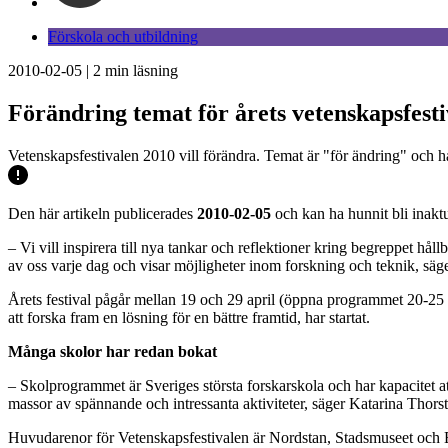
Förskola och utbildning
2010-02-05
|
2
min läsning
Förändring temat för årets vetenskapsfesti
Vetenskapsfestivalen 2010 vill förändra. Temat är "för ändring" och 
Den här artikeln publicerades
2010-02-05
och kan ha hunnit bli inaktu
– Vi vill inspirera till nya tankar och reflektioner kring begreppet hål
av oss varje dag och visar möjligheter inom forskning och teknik, sä
Årets festival pågår mellan 19 och 29 april (öppna programmet 20-25 a
att forska fram en lösning för en bättre framtid, har startat.
Många skolor har redan bokat
– Skolprogrammet är Sveriges största forskarskola och har kapacitet at
massor av spännande och intressanta aktiviteter, säger Katarina Thors
Huvudarenor för Vetenskapsfestivalen är Nordstan, Stadsmuseet och Ex