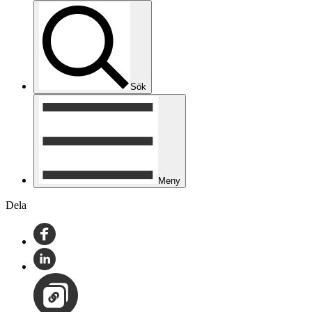
Sök
Meny
Dela