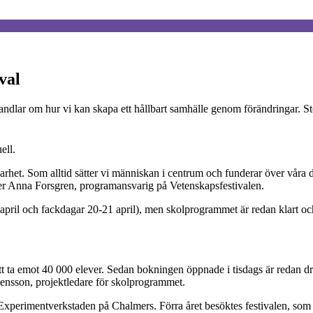
val
handlar om hur vi kan skapa ett hållbart samhälle genom förändringar. S
ell.
lbarhet. Som alltid sätter vi människan i centrum och funderar över våra d
ger Anna Forsgren, programansvarig på Vetenskapsfestivalen.
pril och fackdagar 20-21 april), men skolprogrammet är redan klart och
t ta emot 40 000 elever. Sedan bokningen öppnade i tisdags är redan dryg
tensson, projektledare för skolprogrammet.
perimentverkstaden på Chalmers. Förra året besöktes festivalen, som vil