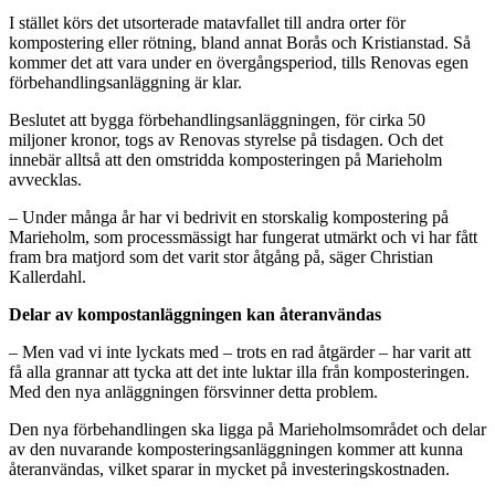
I stället körs det utsorterade matavfallet till andra orter för
kompostering eller rötning, bland annat Borås och Kristianstad. Så
kommer det att vara under en övergångsperiod, tills Renovas egen
förbehandlingsanläggning är klar.
Beslutet att bygga förbehandlingsanläggningen, för cirka 50
miljoner kronor, togs av Renovas styrelse på tisdagen. Och det
innebär alltså att den omstridda komposteringen på Marieholm
avvecklas.
– Under många år har vi bedrivit en storskalig kompostering på
Marieholm, som processmässigt har fungerat utmärkt och vi har fått
fram bra matjord som det varit stor åtgång på, säger Christian
Kallerdahl.
Delar av kompostanläggningen kan återanvändas
– Men vad vi inte lyckats med – trots en rad åtgärder – har varit att
få alla grannar att tycka att det inte luktar illa från komposteringen.
Med den nya anläggningen försvinner detta problem.
Den nya förbehandlingen ska ligga på Marieholmsområdet och delar
av den nuvarande komposteringsanläggningen kommer att kunna
återanvändas, vilket sparar in mycket på investeringskostnaden.