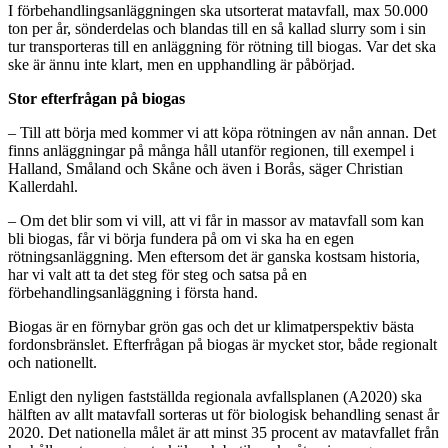
I förbehandlingsanläggningen ska utsorterat matavfall, max 50.000
ton per år, sönderdelas och blandas till en så kallad slurry som i sin
tur transporteras till en anläggning för rötning till biogas. Var det ska
ske är ännu inte klart, men en upphandling är påbörjad.
Stor efterfrågan på biogas
– Till att börja med kommer vi att köpa rötningen av nån annan. Det
finns anläggningar på många håll utanför regionen, till exempel i
Halland, Småland och Skåne och även i Borås, säger Christian
Kallerdahl.
– Om det blir som vi vill, att vi får in massor av matavfall som kan
bli biogas, får vi börja fundera på om vi ska ha en egen
rötningsanläggning. Men eftersom det är ganska kostsam historia,
har vi valt att ta det steg för steg och satsa på en
förbehandlingsanläggning i första hand.
Biogas är en förnybar grön gas och det ur klimatperspektiv bästa
fordonsbränslet. Efterfrågan på biogas är mycket stor, både regionalt
och nationellt.
Enligt den nyligen fastställda regionala avfallsplanen (A2020) ska
hälften av allt matavfall sorteras ut för biologisk behandling senast år
2020. Det nationella målet är att minst 35 procent av matavfallet från