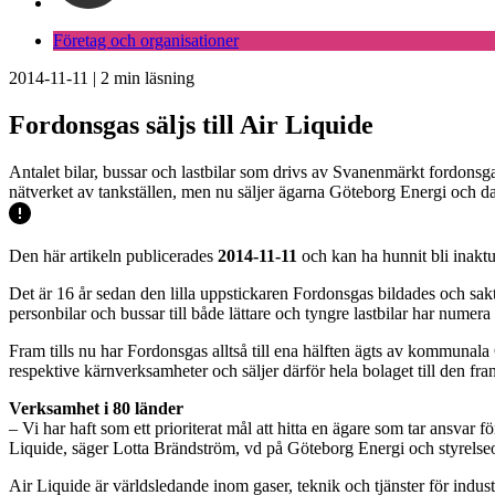
Företag och organisationer
2014-11-11
|
2
min läsning
Fordonsgas säljs till Air Liquide
Antalet bilar, bussar och lastbilar som drivs av Svanenmärkt fordonsgas
nätverket av tankställen, men nu säljer ägarna Göteborg Energi och da
Den här artikeln publicerades
2014-11-11
och kan ha hunnit bli inaktu
Det är 16 år sedan den lilla uppstickaren Fordonsgas bildades och sakt
personbilar och bussar till både lättare och tyngre lastbilar har numer
Fram tills nu har Fordonsgas alltså till ena hälften ägts av kommunala
respektive kärnverksamheter och säljer därför hela bolaget till den fra
Verksamhet i 80 länder
– Vi har haft som ett prioriterat mål att hitta en ägare som tar ansvar 
Liquide, säger Lotta Brändström, vd på Göteborg Energi och styrelse
Air Liquide är världsledande inom gaser, teknik och tjänster för indus