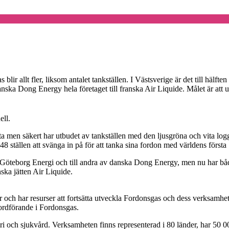
 blir allt fler, liksom antalet tankställen. I Västsverige är det till häl
nska Dong Energy hela företaget till franska Air Liquide. Målet är att u
ell.
a men säkert har utbudet av tankställen med den ljusgröna och vita logg
a 48 ställen att svänga in på för att tanka sina fordon med världens först
 Göteborg Energi och till andra av danska Dong Energy, men nu har båda 
nska jätten Air Liquide.
för och har resurser att fortsätta utveckla Fordonsgas och dess verksamhet
ordförande i Fordonsgas.
tri och sjukvård. Verksamheten finns representerad i 80 länder, har 50 00