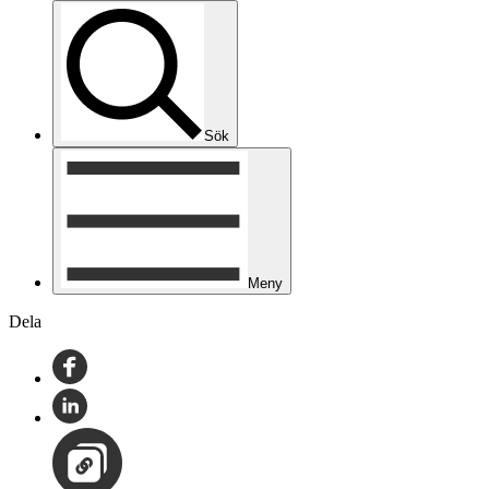
Sök
Meny
Dela