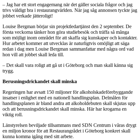
– Jag har ett stort engagemang när det gäller sociala frågor och jag
trivs väldigt bra i restaurangvärlden. När jag såg annonsen tyckte jag
jobbet verkade jätteroligt!
Louise Bergman börjar sin projektledartjänst den 2 september. De
första veckorna tänker hon göra studiebesök och träffa så många
som möjligt inom området för att skaffa sig kunskaper och kontakter.
Hur arbetet kommer att utvecklas är naturligtvis omöjligt att säga
redan i dag men Louise Bergman sammanfattar med några ord vad
hon vill att jobbet skall leda till.
– Det skall vara roligt att gå ut i Göteborg och man skall känna sig
trygg.
Berusningsdrickandet skall minska
Regeringen har avsatt 150 miljoner för alkoholskadeförebyggande
insatser i enlighet med en nationell handlingsplan. Delmålen för
handlingsplanen är bland andra att alkoholdebuten skall skjutas upp
och att berusningsdrickandet skall minska. Här har krogarna en
viktig roll.
Länstyrelsen beviljade tillsammans med SDN Centrum i våras drygt
en miljon kronor för att Restaurangrådet i Göteborg konkret skall
kunna komma igång med sitt arbete.