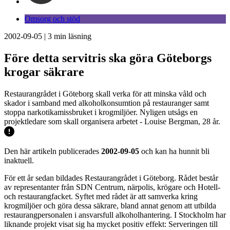
Omsorg och stöd
2002-09-05
|
3
min läsning
Före detta servitris ska göra Göteborgs
krogar säkrare
Restaurangrådet i Göteborg skall verka för att minska våld och
skador i samband med alkoholkonsumtion på restauranger samt
stoppa narkotikamissbruket i krogmiljöer. Nyligen utsågs en
projektledare som skall organisera arbetet - Louise Bergman, 28 år.
Den här artikeln publicerades
2002-09-05
och kan ha hunnit bli
inaktuell.
För ett år sedan bildades Restaurangrådet i Göteborg. Rådet består
av representanter från SDN Centrum, närpolis, krögare och Hotell-
och restaurangfacket. Syftet med rådet är att samverka kring
krogmiljöer och göra dessa säkrare, bland annat genom att utbilda
restaurangpersonalen i ansvarsfull alkoholhantering. I Stockholm har
liknande projekt visat sig ha mycket positiv effekt: Serveringen till