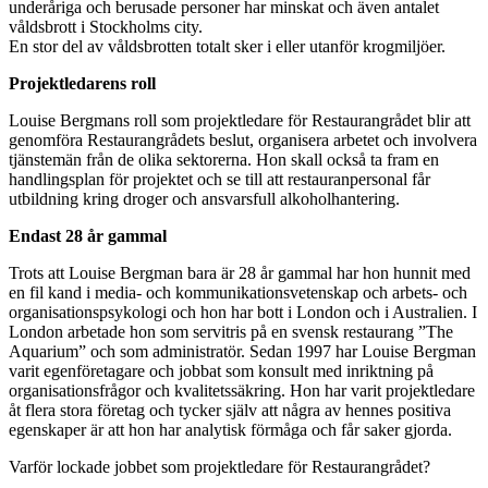
underåriga och berusade personer har minskat och även antalet
våldsbrott i Stockholms city.
En stor del av våldsbrotten totalt sker i eller utanför krogmiljöer.
Projektledarens roll
Louise Bergmans roll som projektledare för Restaurangrådet blir att
genomföra Restaurangrådets beslut, organisera arbetet och involvera
tjänstemän från de olika sektorerna. Hon skall också ta fram en
handlingsplan för projektet och se till att restauranpersonal får
utbildning kring droger och ansvarsfull alkoholhantering.
Endast 28 år gammal
Trots att Louise Bergman bara är 28 år gammal har hon hunnit med
en fil kand i media- och kommunikationsvetenskap och arbets- och
organisationspsykologi och hon har bott i London och i Australien. I
London arbetade hon som servitris på en svensk restaurang ”The
Aquarium” och som administratör. Sedan 1997 har Louise Bergman
varit egenföretagare och jobbat som konsult med inriktning på
organisationsfrågor och kvalitetssäkring. Hon har varit projektledare
åt flera stora företag och tycker själv att några av hennes positiva
egenskaper är att hon har analytisk förmåga och får saker gjorda.
Varför lockade jobbet som projektledare för Restaurangrådet?