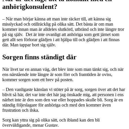
anhörigkonsulent?
– När man börjar känna att man inte räcker till, att känna sig
misslyckad och otillräcklig på olika sätt. Det bästa är om man
kommer innan man är alldeles slutkörd, utbränd och inte längre tror
på sig själv. Det är inte ovanligt att anhöriga som gett järnet som
gett allt sen förlorar glädjen i att hjälpa till och glädjen i att finnas
där. Man tappar bort sig själv.
Sorgen finns ständigt där
När livet tar en annan väg, det blev inte som man tänkt sig, och när
ens närstående inte längre är som förr och framtiden är oviss,
kommer sorgen som ett brev på posten.
– Den vanligaste känslan vi stöter på är sorg, sorgen över att det har
blivit så här, det var inte det här jag önskade mig, att personen i ens
närhet inte är den som den var eller hoppades skulle bli. Sorg är en
ständig följeslagare för anhöriga och med den kommer även
frustration och ilska.
Sorg kan yttra sig på olika sätt, och ibland kan den bli
överväldigande, menar Gustav.