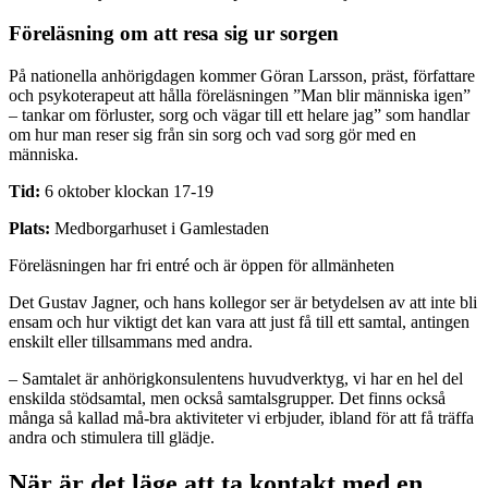
Föreläsning om att resa sig ur sorgen
På nationella anhörigdagen kommer Göran Larsson, präst, författare
och psykoterapeut att hålla föreläsningen ”Man blir människa igen”
– tankar om förluster, sorg och vägar till ett helare jag” som handlar
om hur man reser sig från sin sorg och vad sorg gör med en
människa.
Tid:
6 oktober klockan 17-19
Plats:
Medborgarhuset i Gamlestaden
Föreläsningen har fri entré och är öppen för allmänheten
Det Gustav Jagner, och hans kollegor ser är betydelsen av att inte bli
ensam och hur viktigt det kan vara att just få till ett samtal, antingen
enskilt eller tillsammans med andra.
– Samtalet är anhörigkonsulentens huvudverktyg, vi har en hel del
enskilda stödsamtal, men också samtalsgrupper. Det finns också
många så kallad må-bra aktiviteter vi erbjuder, ibland för att få träffa
andra och stimulera till glädje.
När är det läge att ta kontakt med en