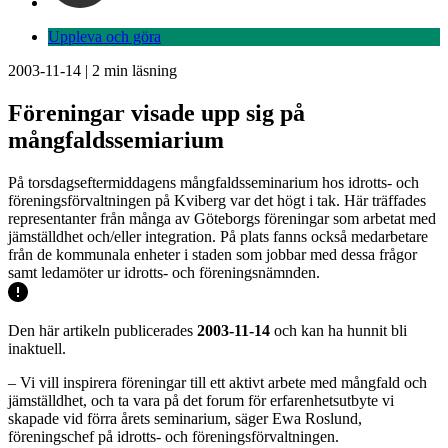
Uppleva och göra
2003-11-14
|
2
min läsning
Föreningar visade upp sig på
mångfaldssemiarium
På torsdagseftermiddagens mångfaldsseminarium hos idrotts- och
föreningsförvaltningen på Kviberg var det högt i tak. Här träffades
representanter från många av Göteborgs föreningar som arbetat med
jämställdhet och/eller integration. På plats fanns också medarbetare
från de kommunala enheter i staden som jobbar med dessa frågor
samt ledamöter ur idrotts- och föreningsnämnden.
Den här artikeln publicerades
2003-11-14
och kan ha hunnit bli
inaktuell.
– Vi vill inspirera föreningar till ett aktivt arbete med mångfald och
jämställdhet, och ta vara på det forum för erfarenhetsutbyte vi
skapade vid förra årets seminarium, säger Ewa Roslund,
föreningschef på idrotts- och föreningsförvaltningen.