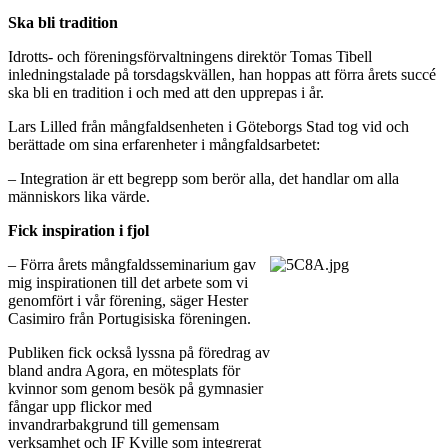
Ska bli tradition
Idrotts- och föreningsförvaltningens direktör Tomas Tibell
inledningstalade på torsdagskvällen, han hoppas att förra årets succé
ska bli en tradition i och med att den upprepas i år.
Lars Lilled från mångfaldsenheten i Göteborgs Stad tog vid och
berättade om sina erfarenheter i mångfaldsarbetet:
– Integration är ett begrepp som berör alla, det handlar om alla
människors lika värde.
Fick inspiration i fjol
– Förra årets mångfaldsseminarium gav
mig inspirationen till det arbete som vi
genomfört i vår förening, säger Hester
Casimiro från Portugisiska föreningen.
Publiken fick också lyssna på föredrag av
bland andra Agora, en mötesplats för
kvinnor som genom besök på gymnasier
fångar upp flickor med
invandrarbakgrund till gemensam
verksamhet och IF Kville som integrerat