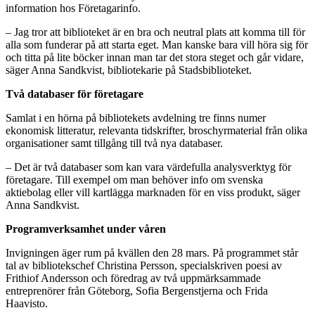
information hos Företagarinfo.
– Jag tror att biblioteket är en bra och neutral plats att komma till för
alla som funderar på att starta eget. Man kanske bara vill höra sig för
och titta på lite böcker innan man tar det stora steget och går vidare,
säger Anna Sandkvist, bibliotekarie på Stadsbiblioteket.
Två databaser för företagare
Samlat i en hörna på bibliotekets avdelning tre finns numer
ekonomisk litteratur, relevanta tidskrifter, broschyrmaterial från olika
organisationer samt tillgång till två nya databaser.
– Det är två databaser som kan vara värdefulla analysverktyg för
företagare. Till exempel om man behöver info om svenska
aktiebolag eller vill kartlägga marknaden för en viss produkt, säger
Anna Sandkvist.
Programverksamhet under våren
Invigningen äger rum på kvällen den 28 mars. På programmet står
tal av bibliotekschef Christina Persson, specialskriven poesi av
Frithiof Andersson och föredrag av två uppmärksammade
entreprenörer från Göteborg, Sofia Bergenstjerna och Frida
Haavisto.