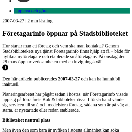
Uppleva och göra
2007-03-27
|
2
min läsning
Företagarinfo öppnar på Stadsbiblioteket
Hur startar man ett företag och vem ska man kontakta? Genom
Stadsbibliotekets nya tjänst Företagarinfo finns hjälp att få – både för
nyfikna nyföretagare och etablerade småföretagare. På onsdag den
28 mars öppnar verksamheten med en invigningskväll.
Den här artikeln publicerades
2007-03-27
och kan ha hunnit bli
inaktuell.
Planeringsarbetet har pågått sedan i höstas, när Företagarinfo visade
upp sig på förra årets Bok & biblioteksmässa. I första hand vänder
sig servicen till små och medelstora företag, sådana som är på väg att
starta, är nystartade eller redan etablerade.
Biblioteket neutral plats
Men även den som bara är nyfiken i största allmänhet kan söka