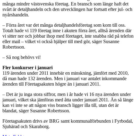
många mindre västsvenska företag. En bransch som länge haft det
svårt är detaljhandeln och den utvecklingen har fortsatt efter jul- och
nyårshandeln.
– Förra året var det många detaljhandelsföretag som kom till oss.
Totalt hade vi 119 företag inne i akuten förra året, alltså ärenden där
vi sitter ner och jobbar ihop med företaget, inte snabba råd på telefon
eller mail – vilket vi också hjälper till med gör, säger Susanne
Robertsson.
– Så nog behövs vi!
Fler konkurser i januari
119 ärenden under 2011 innebär en minskning, jämfört med 2010,
då man hade 132 ärenden. Men i januari var antalet inkommande
ärenden till Företagsakuten högre än i januari 2011.
– Det är ju inga stora siffror, men i år hade vi 16 nya ärenden under
januari, vilket ska jämföras med åtta under januari 2011. Än så länge
kan vi inte se att någon viss bransch ligger illa till, utan det är
blandat, säger Susanne Robertsson.
Företagsakuten drivs av BRG samt kommunalförbunden i Fyrbodal,
Sjuhärad och Skaraborg.