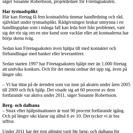
säger Susanne Robertsson, projektledare för Företagsakuten.
Har tystnadsplikt
Här kan företag få fem kostnadsfria timmar handledning och råd,
självklart under tystnadsplikt. Rådgivningen brukar utmynna i en
handlingsplan som i många fall kan leda bort från problemet, vare
sig det rör sig om en stor kund som vacklar eller att kostnaderna har
börja skena iväg.
Sedan kan Företagsakuten även hjälpa till med kontakter och
förhandlingar med banker eller leverantörer.
Sedan starten 1997 har Företagsakuten hjälpt mer än 1.000 företag
att undvika konkurs. Och för det mesta ordnar det upp sig, även på
längre sikt.
– Vi har tittat på de ärenden som var inne på akuten under åren 2005
till 2009 och fick hjälp. Det visade sig att 60 procent av dem
fortfarande var aktiva under 2011, säger Susanne Robertsson.
Berg- och dalbana
– Strax efter hjälpsituationen är runt 90 procent fortfarande igång.
Och på längre sikt klarar sig alltså 6 av 10. Det tycker vi är bra
siffror.
Under 2011 har det rent allmänt varit lite berg- och dalbana för