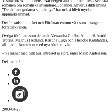
Yeshiwork Wondmenehs ”När bergen andas” är den första svenska
romanen om somaliska invandrare. Johannes Anyurus diktsamling
”Det är bara gudarna som är nya” har också blivit mycket
uppmärksammad.
Det är stadsbiblioteket och Författarcentrum väst som arrangerar
författarkvällen.
Övriga författare som deltar är Alexandra Coelho-Ahndoril, Astrid
Trotzig, Magnus Hedlund, Kristina Lugn och Theodor Kallifatides,
alla har de kommit ut med nya böcker i vår.
– Vi räknar med fullt hus, intresset är stort, säger Malin Andersson.
Dela artikel
2003-04-23