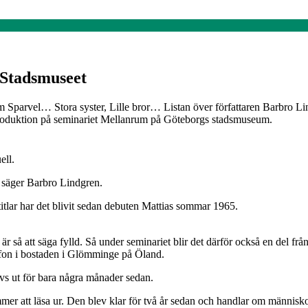
 Stadsmuseet
vel… Stora syster, Lille bror… Listan över författaren Barbro Lind
 produktion på seminariet Mellanrum på Göteborgs stadsmuseum.
ell.
, säger Barbro Lindgren.
itlar har det blivit sedan debuten Mattias sommar 1965.
en är så att säga fylld. Så under seminariet blir det därför också en de
lefon i bostaden i Glömminge på Öland.
avs ut för bara några månader sedan.
mer att läsa ur. Den blev klar för två år sedan och handlar om männi