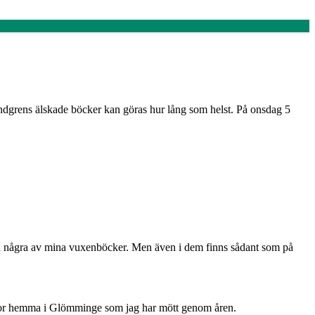
grens älskade böcker kan göras hur lång som helst. På onsdag 5
l från några av mina vuxenböcker. Men även i dem finns sådant som på
skor hemma i Glömminge som jag har mött genom åren.