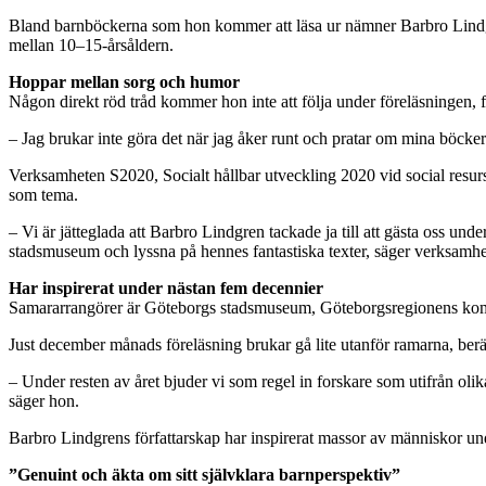
Bland barnböckerna som hon kommer att läsa ur nämner Barbro Lindgren
mellan 10–15-årsåldern.
Hoppar mellan sorg och humor
Någon direkt röd tråd kommer hon inte att följa under föreläsningen, f
– Jag brukar inte göra det när jag åker runt och pratar om mina böcker. 
Verksamheten S2020, Socialt hållbar utveckling 2020 vid social resur
som tema.
– Vi är jätteglada att Barbro Lindgren tackade ja till att gästa oss u
stadsmuseum och lyssna på hennes fantastiska texter, säger verksamhe
Har inspirerat under nästan fem decennier
Samararrangörer är Göteborgs stadsmuseum, Göteborgsregionens komm
Just december månads föreläsning brukar gå lite utanför ramarna, be
– Under resten av året bjuder vi som regel in forskare som utifrån olika 
säger hon.
Barbro Lindgrens författarskap har inspirerat massor av människor un
”Genuint och äkta om sitt självklara barnperspektiv”