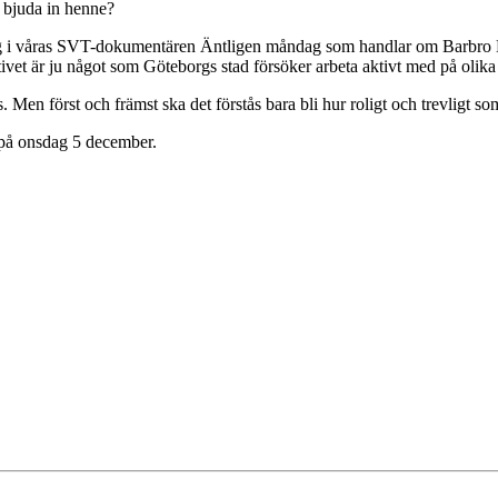
t bjuda in henne?
såg i våras SVT-dokumentären Äntligen måndag som handlar om Barbro Li
tivet är ju något som Göteborgs stad försöker arbeta aktivt med på olika s
s. Men först och främst ska det förstås bara bli hur roligt och trevligt so
19 på onsdag 5 december.