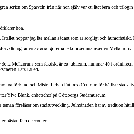
 serien om Sparveln från när hon själv var ett litet barn och trilogin
örklarar hon.
Istället hoppar jag lite mellan sådant som är sorgligt och humoristiskt. D
sförvaltning, är en av arrangörerna bakom seminarieserien Mellanrum. 
nder detta Mellanrum, som faktiskt är ett jubileum, nummer 40 i ordninge
tschefen Lars Lilled.
unalförbund och Mistra Urban Futures (Centrum för hållbar stadsutv
rättar Ylva Blank, enhetschef på Göteborgs Stadsmuseum.
teman föreläser om stadsutveckling. Julmånaden har av tradition hittills g
der nästan fem decennier.