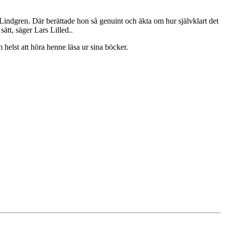
ndgren. Där berättade hon så genuint och äkta om hur självklart det
ätt, säger Lars Lilled..
m helst att höra henne läsa ur sina böcker.