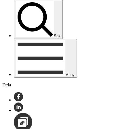
Sök
Meny
Dela