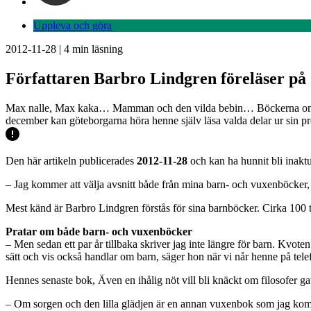
Uppleva och göra
2012-11-28
|
4
min läsning
Författaren Barbro Lindgren föreläser på
Max nalle, Max kaka… Mamman och den vilda bebin… Böckerna om Spar
december kan göteborgarna höra henne själv läsa valda delar ur sin
Den här artikeln publicerades
2012-11-28
och kan ha hunnit bli inaktu
– Jag kommer att välja avsnitt både från mina barn- och vuxenböcker
Mest känd är Barbro Lindgren förstås för sina barnböcker. Cirka 100 t
Pratar om både barn- och vuxenböcker
– Men sedan ett par år tillbaka skriver jag inte längre för barn. Kvot
sätt och vis också handlar om barn, säger hon när vi når henne på te
Hennes senaste bok, Även en ihålig nöt vill bli knäckt om filosofer g
– Om sorgen och den lilla glädjen är en annan vuxenbok som jag kom