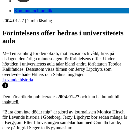
Kommun och politik
2004-01-27
|
2
min läsning
Förintelsens offer hedras i universitetets
aula
Med en samling för demokrati, mot nazism och våld, firas på
tisdagen den årliga minnesdagen för förintelsens offer. Under
högtiden i universitetets aula talar bland andra författaren Teodor
Kallifatides. Dessutom visas filmen om Jerzy Lipchytz som
överlevde både Hitlers och Stalins fångläger.
Levande historia
Den här artikeln publicerades
2004-01-27
och kan ha hunnit bli
inaktuell.
”Bara dom inte dödar mig” är gjord av journalisten Monica Hirsch
för Levande historia i Göteborg. Jerzy Lipchytz bor sedan många år
i Bergsjön. Efter filmvisningen samtalar han med Camilla Linde,
elev på Ingrid Segerstedts gymnasium.