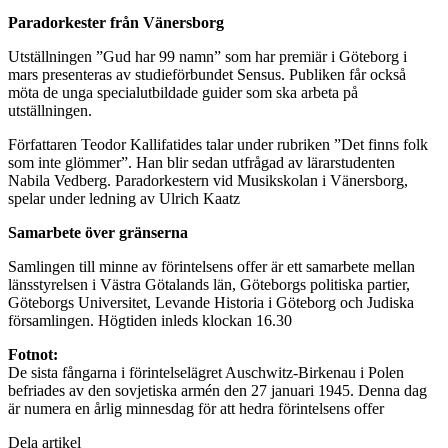
Paradorkester från Vänersborg
Utställningen ”Gud har 99 namn” som har premiär i Göteborg i
mars presenteras av studieförbundet Sensus. Publiken får också
möta de unga specialutbildade guider som ska arbeta på
utställningen.
Författaren Teodor Kallifatides talar under rubriken ”Det finns folk
som inte glömmer”. Han blir sedan utfrågad av lärarstudenten
Nabila Vedberg. Paradorkestern vid Musikskolan i Vänersborg,
spelar under ledning av Ulrich Kaatz
Samarbete över gränserna
Samlingen till minne av förintelsens offer är ett samarbete mellan
länsstyrelsen i Västra Götalands län, Göteborgs politiska partier,
Göteborgs Universitet, Levande Historia i Göteborg och Judiska
församlingen. Högtiden inleds klockan 16.30
Fotnot:
De sista fångarna i förintelselägret Auschwitz-Birkenau i Polen
befriades av den sovjetiska armén den 27 januari 1945. Denna dag
är numera en årlig minnesdag för att hedra förintelsens offer
Dela artikel