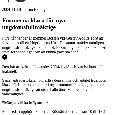
2004-11-18
|
3
min läsning
Formerna klara för nya
ungdomsfullmäktige
Fyra gånger per år kommer Börsen vid Gustav Adolfs Torg att
förvandlas till ett Ungdomens Hus. Då sammanträder nämligen
ungdomsfullmäktige - en politisk församling utan makt men med
stora förhoppningar om att kunna påverka ändå.
Den här artikeln publicerades
2004-11-18
och kan ha hunnit bli
inaktuell.
Sammanträdeslokalen blir alltså densamma och antalet ledamöter
likaså. Och precis som det riktiga kommunfullmäktige kommer
ungdomsfullmäktige att utses i allmänna val med bevarad
valhemlighet.
”Många vill ha inflytande”
Men sedan upphör likheterna. Rösträttsåldern är från 10 till 18 år,