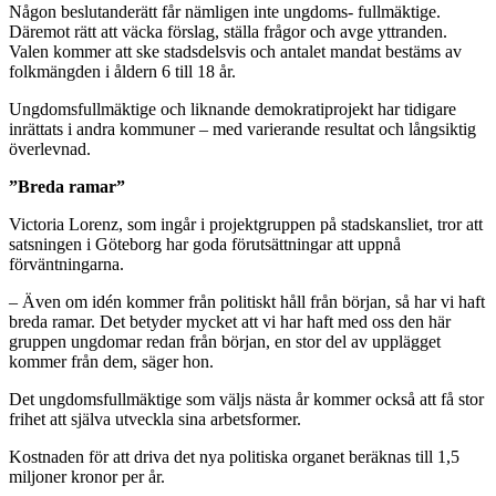
Någon beslutanderätt får nämligen inte ungdoms- fullmäktige.
Däremot rätt att väcka förslag, ställa frågor och avge yttranden.
Valen kommer att ske stadsdelsvis och antalet mandat bestäms av
folkmängden i åldern 6 till 18 år.
Ungdomsfullmäktige och liknande demokratiprojekt har tidigare
inrättats i andra kommuner – med varierande resultat och långsiktig
överlevnad.
”Breda ramar”
Victoria Lorenz, som ingår i projektgruppen på stadskansliet, tror att
satsningen i Göteborg har goda förutsättningar att uppnå
förväntningarna.
– Även om idén kommer från politiskt håll från början, så har vi haft
breda ramar. Det betyder mycket att vi har haft med oss den här
gruppen ungdomar redan från början, en stor del av upplägget
kommer från dem, säger hon.
Det ungdomsfullmäktige som väljs nästa år kommer också att få stor
frihet att själva utveckla sina arbetsformer.
Kostnaden för att driva det nya politiska organet beräknas till 1,5
miljoner kronor per år.