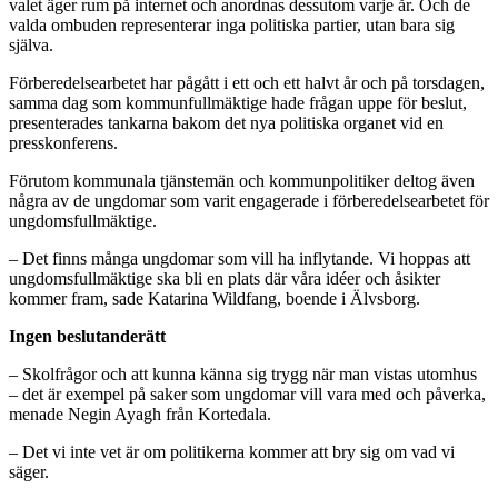
valet äger rum på internet och anordnas dessutom varje år. Och de
valda ombuden representerar inga politiska partier, utan bara sig
själva.
Förberedelsearbetet har pågått i ett och ett halvt år och på torsdagen,
samma dag som kommunfullmäktige hade frågan uppe för beslut,
presenterades tankarna bakom det nya politiska organet vid en
presskonferens.
Förutom kommunala tjänstemän och kommunpolitiker deltog även
några av de ungdomar som varit engagerade i förberedelsearbetet för
ungdomsfullmäktige.
– Det finns många ungdomar som vill ha inflytande. Vi hoppas att
ungdomsfullmäktige ska bli en plats där våra idéer och åsikter
kommer fram, sade Katarina Wildfang, boende i Älvsborg.
Ingen beslutanderätt
– Skolfrågor och att kunna känna sig trygg när man vistas utomhus
– det är exempel på saker som ungdomar vill vara med och påverka,
menade Negin Ayagh från Kortedala.
– Det vi inte vet är om politikerna kommer att bry sig om vad vi
säger.