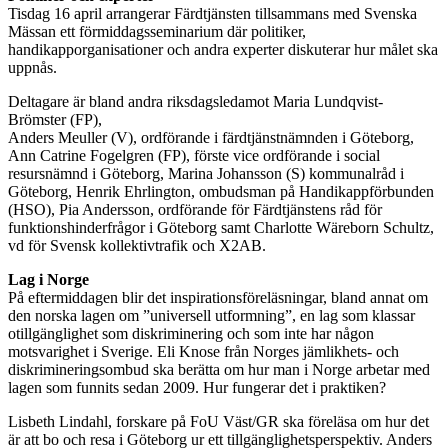
Tisdag 16 april arrangerar Färdtjänsten tillsammans med Svenska
Mässan ett förmiddagsseminarium där politiker,
handikapporganisationer och andra experter diskuterar hur målet ska
uppnås.
Deltagare är bland andra riksdagsledamot Maria Lundqvist-
Brömster (FP),
Anders Meuller (V), ordförande i färdtjänstnämnden i Göteborg,
Ann Catrine Fogelgren (FP), förste vice ordförande i social
resursnämnd i Göteborg, Marina Johansson (S) kommunalråd i
Göteborg, Henrik Ehrlington, ombudsman på Handikappförbunden
(HSO), Pia Andersson, ordförande för Färdtjänstens råd för
funktionshinderfrågor i Göteborg samt Charlotte Wäreborn Schultz,
vd för Svensk kollektivtrafik och X2AB.
Lag i Norge
På eftermiddagen blir det inspirationsföreläsningar, bland annat om
den norska lagen om ”universell utformning”, en lag som klassar
otillgänglighet som diskriminering och som inte har någon
motsvarighet i Sverige. Eli Knose från Norges jämlikhets- och
diskrimineringsombud ska berätta om hur man i Norge arbetar med
lagen som funnits sedan 2009. Hur fungerar det i praktiken?
Lisbeth Lindahl, forskare på FoU Väst/GR ska föreläsa om hur det
är att bo och resa i Göteborg ur ett tillgänglighetsperspektiv. Anders