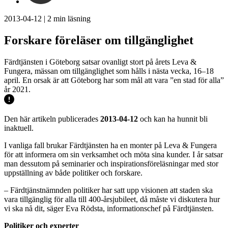
2013-04-12
|
2
min läsning
Forskare föreläser om tillgänglighet
Färdtjänsten i Göteborg satsar ovanligt stort på årets Leva &
Fungera, mässan om tillgänglighet som hålls i nästa vecka, 16–18
april. En orsak är att Göteborg har som mål att vara ”en stad för alla”
år 2021.
Den här artikeln publicerades
2013-04-12
och kan ha hunnit bli
inaktuell.
I vanliga fall brukar Färdtjänsten ha en monter på Leva & Fungera
för att informera om sin verksamhet och möta sina kunder. I år satsar
man dessutom på seminarier och inspirationsföreläsningar med stor
uppställning av både politiker och forskare.
– Färdtjänstnämnden politiker har satt upp visionen att staden ska
vara tillgänglig för alla till 400-årsjubileet, då måste vi diskutera hur
vi ska nå dit, säger Eva Rödsta, informationschef på Färdtjänsten.
Politiker och experter