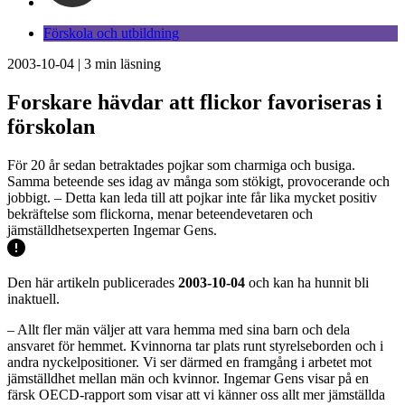
Förskola och utbildning
2003-10-04
|
3
min läsning
Forskare hävdar att flickor favoriseras i
förskolan
För 20 år sedan betraktades pojkar som charmiga och busiga.
Samma beteende ses idag av många som stökigt, provocerande och
jobbigt. – Detta kan leda till att pojkar inte får lika mycket positiv
bekräftelse som flickorna, menar beteendevetaren och
jämställdhetsexperten Ingemar Gens.
Den här artikeln publicerades
2003-10-04
och kan ha hunnit bli
inaktuell.
– Allt fler män väljer att vara hemma med sina barn och dela
ansvaret för hemmet. Kvinnorna tar plats runt styrelseborden och i
andra nyckelpositioner. Vi ser därmed en framgång i arbetet mot
jämställdhet mellan män och kvinnor. Ingemar Gens visar på en
färsk OECD-rapport som visar att vi känner oss allt mer jämställda