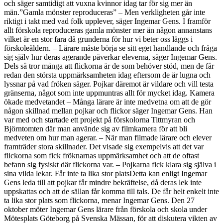
och säger samtidigt att vuxna kvinnor idag tar för sig mer än
män.”Gamla mönster reproduceras” – Men verkligheten går inte
riktigt i takt med vad folk upplever, säger Ingemar Gens. I framför
allt förskola reproduceras gamla mönster mer än någon annanstans
vilket är en stor fara då grunderna för hur vi beter oss läggs i
förskoleåldern. – Lärare måste börja se sitt eget handlande och fråga
sig själv hur deras agerande påverkar eleverna, säger Ingemar Gens.
Dels så tror många att flickorna är de som behöver stöd, men de får
redan den största uppmärksamheten idag eftersom de är lugna och
lyssnar på vad fröken säger. Pojkar däremot är vildare och vill testa
gränserna, något som inte uppmuntras allt för mycket idag. Kamera
ökade medvetandet – Många lärare är inte medvetna om att de gör
någon skillnad mellan pojkar och flickor säger Ingemar Gens. Han
var med och startade ett projekt på förskolorna Tittmyran och
Björntomten där man använde sig av filmkamera för att bli
medveten om hur man agerar. – När man filmade lärare och elever
framträder stora skillnader. Det visade sig exempelvis att det var
flickorna som fick fröknarnas uppmärksamhet och att de oftast
befann sig fysiskt där flickorna var. – Pojkarna fick klara sig själva i
sina vilda lekar. Får inte ta lika stor platsDetta kan enligt Ingemar
Gens leda till att pojkar får mindre bekräftelse, då deras lek inte
uppskattas och att de sällan får komma till tals. De får helt enkelt inte
ta lika stor plats som flickorna, menar Ingemar Gens. Den 27
oktober möter Ingemar Gens lärare från förskola och skola under
Mötesplats Göteborg på Svenska Mässan, för att diskutera vikten av