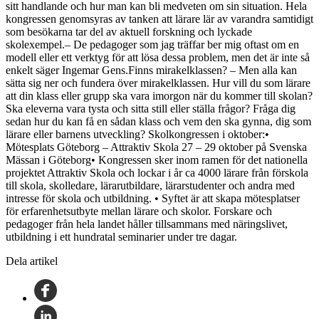
sitt handlande och hur man kan bli medveten om sin situation. Hela
kongressen genomsyras av tanken att lärare lär av varandra samtidigt
som besökarna tar del av aktuell forskning och lyckade
skolexempel.– De pedagoger som jag träffar ber mig oftast om en
modell eller ett verktyg för att lösa dessa problem, men det är inte så
enkelt säger Ingemar Gens.Finns mirakelklassen? – Men alla kan
sätta sig ner och fundera över mirakelklassen. Hur vill du som lärare
att din klass eller grupp ska vara imorgon när du kommer till skolan?
Ska eleverna vara tysta och sitta still eller ställa frågor? Fråga dig
sedan hur du kan få en sådan klass och vem den ska gynna, dig som
lärare eller barnens utveckling? Skolkongressen i oktober:•
Mötesplats Göteborg – Attraktiv Skola 27 – 29 oktober på Svenska
Mässan i Göteborg• Kongressen sker inom ramen för det nationella
projektet Attraktiv Skola och lockar i år ca 4000 lärare från förskola
till skola, skolledare, lärarutbildare, lärarstudenter och andra med
intresse för skola och utbildning. • Syftet är att skapa mötesplatser
för erfarenhetsutbyte mellan lärare och skolor. Forskare och
pedagoger från hela landet håller tillsammans med näringslivet,
utbildning i ett hundratal seminarier under tre dagar.
Dela artikel