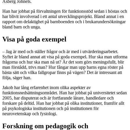
Åsberg Johnels.
Han har jobbat på förvaltningen för funktionsstöd sedan i höstas och
har blivit involverad i ett antal utvecklingsprojekt. Bland annat i en
rapport om delaktighet på barnboenden och i brukarundersökningar
bland barn och unga.
Visa på goda exempel
– Jag är med och ställer frågor och är med i utvärderingsarbetet.
Syftet är bland annat att visa på goda exempel. Hur ska man utforma
frågorna och hur ska man nå ut? Är det som görs meningsfullt, blir
man förstådd, trivs man? Hur fångar man upp barns egna röster på
bästa sätt och vilka fallgropar finns på vägen? Det är intressant att
följa, säger han.
Jakob har lång erfarenhet inom olika aspekter av
funktionsnedsättningsområdet. Han har jobbat på universitetet sedan
2005, har disputerat och är fortfarande lärare, handledare och
forskare på deltid. Han har jobbat på olika institutioner, framför allt
på psykologiska institutionen och på institutionen för
neurovetenskap och fysiologi.
Forskning om pedagogik och