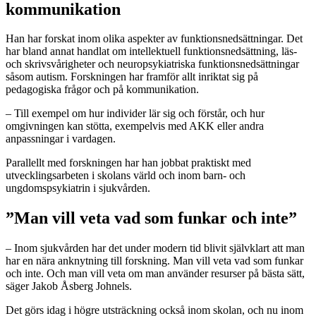
kommunikation
Han har forskat inom olika aspekter av funktionsnedsättningar. Det
har bland annat handlat om intellektuell funktionsnedsättning, läs-
och skrivsvårigheter och neuropsykiatriska funktionsnedsättningar
såsom autism. Forskningen har framför allt inriktat sig på
pedagogiska frågor och på kommunikation.
– Till exempel om hur individer lär sig och förstår, och hur
omgivningen kan stötta, exempelvis med AKK eller andra
anpassningar i vardagen.
Parallellt med forskningen har han jobbat praktiskt med
utvecklingsarbeten i skolans värld och inom barn- och
ungdomspsykiatrin i sjukvården.
”Man vill veta vad som funkar och inte”
– Inom sjukvården har det under modern tid blivit självklart att man
har en nära anknytning till forskning. Man vill veta vad som funkar
och inte. Och man vill veta om man använder resurser på bästa sätt,
säger Jakob Åsberg Johnels.
Det görs idag i högre utsträckning också inom skolan, och nu inom