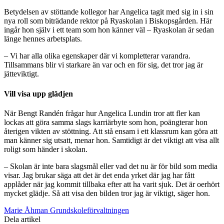
Betydelsen av stöttande kollegor har Angelica tagit med sig in i sin
nya roll som biträdande rektor på Ryaskolan i Biskopsgården. Här
ingår hon själv i ett team som hon känner väl – Ryaskolan är sedan
länge hennes arbetsplats.
– Vi har alla olika egenskaper där vi kompletterar varandra.
Tillsammans blir vi starkare än var och en för sig, det tror jag är
jätteviktigt.
Vill visa upp glädjen
När Bengt Randén frågar hur Angelica Lundin tror att fler kan
lockas att göra samma slags karriärbyte som hon, poängterar hon
återigen vikten av stöttning. Att stå ensam i ett klassrum kan göra att
man känner sig utsatt, menar hon. Samtidigt är det viktigt att visa allt
roligt som händer i skolan.
– Skolan är inte bara slagsmål eller vad det nu är för bild som media
visar. Jag brukar säga att det är det enda yrket där jag har fått
applåder när jag kommit tillbaka efter att ha varit sjuk. Det är oerhört
mycket glädje. Så att visa den bilden tror jag är viktigt, säger hon.
Marie Åhman Grundskoleförvaltningen
Dela artikel