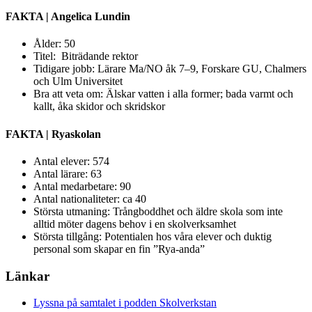
FAKTA | Angelica Lundin
Ålder: 50
Titel: Biträdande rektor
Tidigare jobb: Lärare Ma/NO åk 7–9, Forskare GU, Chalmers
och Ulm Universitet
Bra att veta om: Älskar vatten i alla former; bada varmt och
kallt, åka skidor och skridskor
FAKTA | Ryaskolan
Antal elever: 574
Antal lärare: 63
Antal medarbetare: 90
Antal nationaliteter: ca 40
Största utmaning: Trångboddhet och äldre skola som inte
alltid möter dagens behov i en skolverksamhet
Största tillgång: Potentialen hos våra elever och duktig
personal som skapar en fin ”Rya-anda”
Länkar
Lyssna på samtalet i podden Skolverkstan