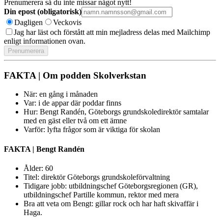
Prenumerera så du inte missar något nytt!
Din epost (obligatorisk)
Dagligen
Veckovis
Jag har läst och förstått att min mejladress delas med Mailchimp
enligt informationen ovan.
FAKTA | Om podden Skolverkstan
När: en gång i månaden
Var: i de appar där poddar finns
Hur: Bengt Randén, Göteborgs grundskoledirektör samtalar
med en gäst eller två om ett ämne
Varför: lyfta frågor som är viktiga för skolan
FAKTA | Bengt Randén
Ålder: 60
Titel: direktör Göteborgs grundskoleförvaltning
Tidigare jobb: utbildningschef Göteborgsregionen (GR),
utbildningschef Partille kommun, rektor med mera
Bra att veta om Bengt: gillar rock och har haft skivaffär i
Haga.