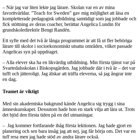
– När jag var liten lekte jag lärare. Skolan var en av mina
favoritvärldar. ”Teach for Sweden” gav mig möjlighet att läsa en
kompletterade pedagogisk utbildning samtidigt som jag jobbade och
fick stöttning av deras coacher, berättar Angelica Lundin för
grundskoledirektör Bengt Randén.
Ett syfte med det två år långa programmet är att få ut fler behöriga
lärare till skolor i socioekonomiskt utsatta områden, vilket passade
Angelicas syn på uppdraget.
– Alla elever ska ha en likvärdig utbildning. Min första tjänst var på
Svartedalsskolan i Biskopsgården. Jag jobbade där i två år – det var
tufft och jätteroligt. Jag älskar att träffa eleverna, så jag ångrar inte
en dag.
Teamet är viktigt
Med sin akademiska bakgrund kände Angelica sig trygg i sina
ämneskunskaper. Dessutom hade hon en stark vilja att lära ut. Trots
det bjöd den första tiden på en del utmaningar.
– Jag kommer fortfarande ihåg första lektionen. Jag hade gjort en
planering och sen bara insåg jag att nej, jag får börja om. Det var en
tuff resa men jag hade stöd av andra lärare också.