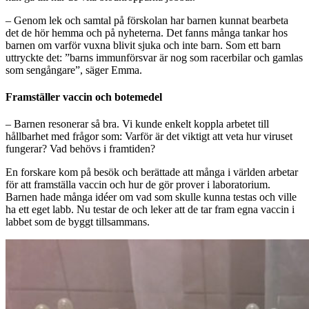
– Genom lek och samtal på förskolan har barnen kunnat bearbeta
det de hör hemma och på nyheterna. Det fanns många tankar hos
barnen om varför vuxna blivit sjuka och inte barn. Som ett barn
uttryckte det: ”barns immunförsvar är nog som racerbilar och gamlas
som sengångare”, säger Emma.
Framställer vaccin och botemedel
– Barnen resonerar så bra. Vi kunde enkelt koppla arbetet till
hållbarhet med frågor som: Varför är det viktigt att veta hur viruset
fungerar? Vad behövs i framtiden?
En forskare kom på besök och berättade att många i världen arbetar
för att framställa vaccin och hur de gör prover i laboratorium.
Barnen hade många idéer om vad som skulle kunna testas och ville
ha ett eget labb. Nu testar de och leker att de tar fram egna vaccin i
labbet som de byggt tillsammans.