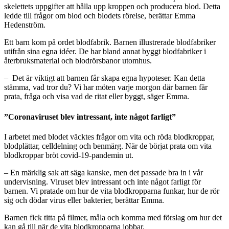
skelettets uppgifter att hålla upp kroppen och producera blod. Detta
ledde till frågor om blod och blodets rörelse, berättar Emma
Hedenström.
Ett barn kom på ordet blodfabrik. Barnen illustrerade blodfabriker
utifrån sina egna idéer. De har bland annat byggt blodfabriker i
återbruksmaterial och blodrörsbanor utomhus.
– Det är viktigt att barnen får skapa egna hypoteser. Kan detta
stämma, vad tror du? Vi har möten varje morgon där barnen får
prata, fråga och visa vad de ritat eller byggt, säger Emma.
”Coronaviruset blev intressant, inte något farligt”
I arbetet med blodet väcktes frågor om vita och röda blodkroppar,
blodplättar, celldelning och benmärg. När de börjat prata om vita
blodkroppar bröt covid-19-pandemin ut.
– En märklig sak att säga kanske, men det passade bra in i vår
undervisning. Viruset blev intressant och inte något farligt för
barnen. Vi pratade om hur de vita blodkropparna funkar, hur de rör
sig och dödar virus eller bakterier, berättar Emma.
Barnen fick titta på filmer, måla och komma med förslag om hur det
kan gå till när de vita blodkropparna jobbar.