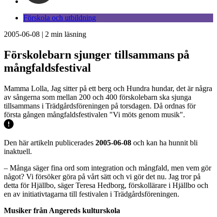
Förskola och utbildning
2005-06-08
|
2
min läsning
Förskolebarn sjunger tillsammans på
mångfaldsfestival
Mamma Lolla, Jag sitter på ett berg och Hundra hundar, det är några
av sångerna som mellan 200 och 400 förskolebarn ska sjunga
tillsammans i Trädgårdsföreningen på torsdagen. Då ordnas för
första gången mångfaldsfestivalen "Vi möts genom musik".
Den här artikeln publicerades
2005-06-08
och kan ha hunnit bli
inaktuell.
– Många säger fina ord som integration och mångfald, men vem gör
något? Vi försöker göra på vårt sätt och vi gör det nu. Jag tror på
detta för Hjällbo, säger Teresa Hedborg, förskollärare i Hjällbo och
en av initiativtagarna till festivalen i Trädgårdsföreningen.
Musiker från Angereds kulturskola