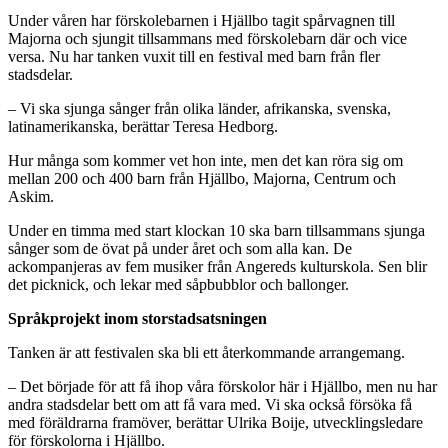
Under våren har förskolebarnen i Hjällbo tagit spårvagnen till
Majorna och sjungit tillsammans med förskolebarn där och vice
versa. Nu har tanken vuxit till en festival med barn från fler
stadsdelar.
– Vi ska sjunga sånger från olika länder, afrikanska, svenska,
latinamerikanska, berättar Teresa Hedborg.
Hur många som kommer vet hon inte, men det kan röra sig om
mellan 200 och 400 barn från Hjällbo, Majorna, Centrum och
Askim.
Under en timma med start klockan 10 ska barn tillsammans sjunga
sånger som de övat på under året och som alla kan. De
ackompanjeras av fem musiker från Angereds kulturskola. Sen blir
det picknick, och lekar med såpbubblor och ballonger.
Språkprojekt inom storstadsatsningen
Tanken är att festivalen ska bli ett återkommande arrangemang.
– Det började för att få ihop våra förskolor här i Hjällbo, men nu har
andra stadsdelar bett om att få vara med. Vi ska också försöka få
med föräldrarna framöver, berättar Ulrika Boije, utvecklingsledare
för förskolorna i Hjällbo.