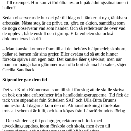
– Till exempel: Hur kan vi förbättra av- och påklädningssituationen i
hallen?
Sedan observerar de hur det går till idag och tänker ut nya, tänkbara
arbetssätt. Nästa steg är att pröva ett, göra en aktion, samtidigt som
de noga observerar vad som händer. Och så reflekterar de över vad
de upplevt, både enskilt och i grupp. Erfarenheten ska också
dokumenteras i skrift.
– Man kanske kommer fram till att det behövs hjälpmedel; skohorn,
pallar så barnen når sina grejer. Eller avsätta tid så att de hinner
försöka själva i sin egen takt. Det kanske låter självklart, men när
man har många barn glömmer man ofta bort sådana här saker, säger
Cecilia Sandback.
Stipendier gav dem tid
Det var Karin Rönnerman som till slut föreslog att de skulle skriva
en bok om sina erfarenheter från handledningsgrupperna. Tid fick de
tack vare stipendier från Stiftelsen SAF och Ulla-Bitta Bruuns
minnesfond. I dagarna kom den ut: Aktionsforskning i förskolan –
trots att schemat är fullt, och kan köpas från Lärarförbundets förlag.
– Den vänder sig till pedagoger, rektorer och folk med
utvecklingsuppdrag inom förskola och skola, men även till