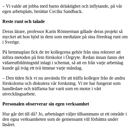
– Vi valde att jobba med barns delaktighet och inflytande, på vår
egen arbetsplats, berättar Cecilia Sandback.
Reste runt och talade
Deras lärare, professor Karin Rönnerman gillade deras projekt så
mycket att hon bjöd in dem som medtalare på sina föredrag runt om
i Sverige.
På hemmaplan fick de tre kollegorna gehör från sina rektorer att
införa metoden på fem förskolor i Örgryte. Redan innan fanns det
vidareutbildningstid inlagt i schemat, så att en från varje arbetslag
kunde gå iväg ett två timmar varje måndag.
– Den tiden fick vi nu använda för att träffa kollegor från de andra
förskolorna och diskutera vår forskning. Vi tre har fungerat som
handledare och träffarna har varit som en motor i vårt
utvecklingsarbete.
Personalen observerar sin egen verksamhet
Hur går det till då? Jo, arbetslaget väljer tillsammans ut ett område i
den egna verksamheten som de gemensamt vill förbättra under
läsåret.