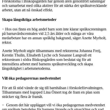
Förskolorna i Biskopsgården har genom åren genomfört satsningar
och samarbetat med olika aktörer för att stärka det språkutvecklande
arbetet, utan att nå önskad effekt.
Skapa långsiktiga arbetsmetoder
− Hos oss finns en hög andel barn som inte klarar språkscreeningen
på barnavårdscentralen vid 2,5 års ålder och många av våra
medarbetare har en annan språklig bakgrund, säger Anette Myrholt,
rektor.
Anette Myrholt utgör tillsammans med rektorerna Johanna Freij,
Kerstin Thulin, Elisabeth Lyche och Susanne Langvall ett
rektorsteam i södra Biskopsgården som beslutat sig för att
intensifiera arbetet med barnens språkutveckling och skapa
långsiktighet i arbetsmetoderna.
Vill öka pedagorernas medvetenhet
För att få stöd vände de sig till barnhälsan i förskoleförvaltningen.
Tillsammans med logoped Lina Öinert tog de fram en plan som
sträcker sig flera år framåt.
− Genom det här upplägget vill vi öka pedagogernas medvetenhet
om språkets betydelse för barnens lärande och utveckling och vad