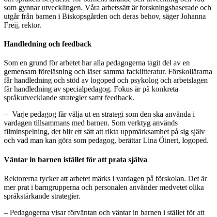
som gynnar utvecklingen. Våra arbetssätt är forskningsbaserade och
utgår från barnen i Biskopsgården och deras behov, säger Johanna
Freij, rektor.
Handledning och feedback
Som en grund för arbetet har alla pedagogerna tagit del av en
gemensam föreläsning och läser samma facklitteratur. Förskollärarna
får handledning och stöd av logoped och psykolog och arbetslagen
får handledning av specialpedagog. Fokus är på konkreta
språkutvecklande strategier samt feedback.
− Varje pedagog får välja ut en strategi som den ska använda i
vardagen tillsammans med barnen. Som verktyg används
filminspelning, det blir ett sätt att rikta uppmärksamhet på sig själv
och vad man kan göra som pedagog, berättar Lina Öinert, logoped.
Väntar in barnen istället för att prata själva
Rektorerna tycker att arbetet märks i vardagen på förskolan. Det är
mer prat i barngrupperna och personalen använder medvetet olika
språkstärkande strategier.
– Pedagogerna visar förväntan och väntar in barnen i stället för att