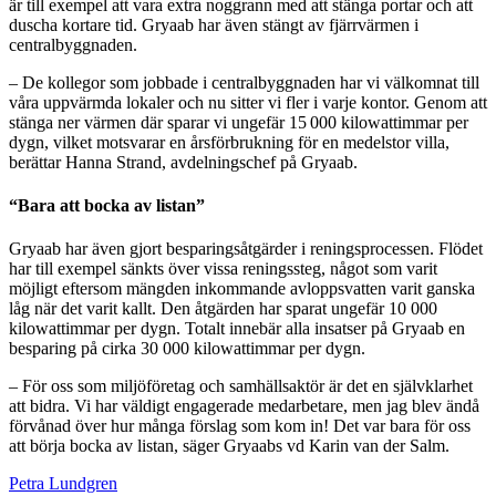
är till exempel att vara extra noggrann med att stänga portar och att
duscha kortare tid. Gryaab har även stängt av fjärrvärmen i
centralbyggnaden.
– De kollegor som jobbade i centralbyggnaden har vi välkomnat till
våra uppvärmda lokaler och nu sitter vi fler i varje kontor. Genom att
stänga ner värmen där sparar vi ungefär 15 000 kilowattimmar per
dygn, vilket motsvarar en årsförbrukning för en medelstor villa,
berättar Hanna Strand, avdelningschef på Gryaab.
“Bara att bocka av listan”
Gryaab har även gjort besparingsåtgärder i reningsprocessen. Flödet
har till exempel sänkts över vissa reningssteg, något som varit
möjligt eftersom mängden inkommande avloppsvatten varit ganska
låg när det varit kallt. Den åtgärden har sparat ungefär 10 000
kilowattimmar per dygn. Totalt innebär alla insatser på Gryaab en
besparing på cirka 30 000 kilowattimmar per dygn.
– För oss som miljöföretag och samhällsaktör är det en självklarhet
att bidra. Vi har väldigt engagerade medarbetare, men jag blev ändå
förvånad över hur många förslag som kom in! Det var bara för oss
att börja bocka av listan, säger Gryaabs vd Karin van der Salm.
Petra Lundgren