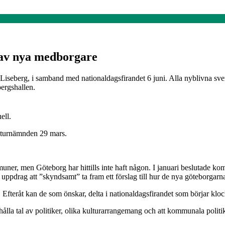
 av nya medborgare
iseberg, i samband med nationaldagsfirandet 6 juni. Alla nyblivna sve
bergshallen.
ell.
ulturnämnden 29 mars.
r, men Göteborg har hittills inte haft någon. I januari beslutade kom
i uppdrag att ”skyndsamt” ta fram ett förslag till hur de nya göteborgar
Efteråt kan de som önskar, delta i nationaldagsfirandet som börjar kloc
ålla tal av politiker, olika kulturarrangemang och att kommunala polit