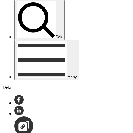
Sök
Meny
Dela