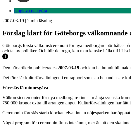
Uppleva och göra
2007-03-19
|
2
min läsning
Förslag klart för Göteborgs välkomnande
Göteborgs första välkomstceremoni för nya medborgare bör hållas på L
och tal av politiker. Och blir det regn, kan man kanske hålla till i Lise
Den här artikeln publicerades
2007-03-19
och kan ha hunnit bli inaktu
Det föreslår kulturförvaltningen i en rapport som ska behandlas av k
Föreslås få minnesgåva
Välkomstceremonier för nya medborgare finns i många svenska kommune
750.000 kronor extra till arrangemanget. Kulturförvaltningen har fått 
Ceremonin föreslås starta klockan elva, innan nöjesparken har öppnat. 
Något program för ceremonin finns inte ännu, mer än att den ska inneh