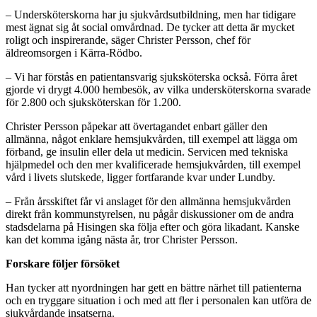
– Undersköterskorna har ju sjukvårdsutbildning, men har tidigare
mest ägnat sig åt social omvårdnad. De tycker att detta är mycket
roligt och inspirerande, säger Christer Persson, chef för
äldreomsorgen i Kärra-Rödbo.
– Vi har förstås en patientansvarig sjuksköterska också. Förra året
gjorde vi drygt 4.000 hembesök, av vilka undersköterskorna svarade
för 2.800 och sjuksköterskan för 1.200.
Christer Persson påpekar att övertagandet enbart gäller den
allmänna, något enklare hemsjukvården, till exempel att lägga om
förband, ge insulin eller dela ut medicin. Servicen med tekniska
hjälpmedel och den mer kvalificerade hemsjukvården, till exempel
vård i livets slutskede, ligger fortfarande kvar under Lundby.
– Från årsskiftet får vi anslaget för den allmänna hemsjukvården
direkt från kommunstyrelsen, nu pågår diskussioner om de andra
stadsdelarna på Hisingen ska följa efter och göra likadant. Kanske
kan det komma igång nästa år, tror Christer Persson.
Forskare följer försöket
Han tycker att nyordningen har gett en bättre närhet till patienterna
och en tryggare situation i och med att fler i personalen kan utföra de
sjukvårdande insatserna.