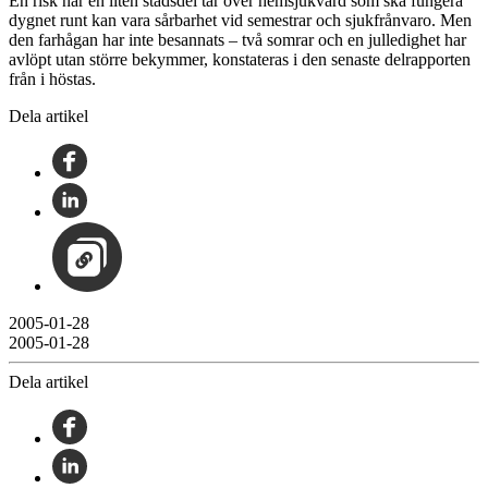
En risk när en liten stadsdel tar över hemsjukvård som ska fungera
dygnet runt kan vara sårbarhet vid semestrar och sjukfrånvaro. Men
den farhågan har inte besannats – två somrar och en julledighet har
avlöpt utan större bekymmer, konstateras i den senaste delrapporten
från i höstas.
Dela artikel
2005-01-28
2005-01-28
Dela artikel