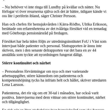
– Nu behöver vi inte ringa till Lundby på kvällar och nätter. Nu
förfogar vi över resurserna själva och det är bättre, tidigare kände vi
oss lite i periferin ibland, säger Christer Persson.
Han och chefen för hemsjukvården i Kärra-Rödbo, Ulrika Eriksson,
berättade om erfarenheterna av det tvååriga försöket vid en temadag
med Göteborgs pensionärsråd på fredagen.
Försöket har hela tiden följts av utredningsinstitutet FoU i Väst som
intervjuat både patienter och personal. Slutrapporten är ännu inte
skriven, men i den senaste delrapporten var det bara en av 44
anställda som tyckte att nyordningen fungerat dåligt.
Större kontinuitet och närhet
– Personalens förväntningar om nya och mer varierande
arbetsuppgifter, större kännedom om patienterna och
kompetenshöjning tycks ha infriats helt och hållet, skriver utredaren
Lena Larsson.
Patienterna, det rör sig om ett 30-tal i månaden, har också varit
positiva. Intervjuerna med dem vittnar om större kontinuitet, närhet
och tillgänglighet.