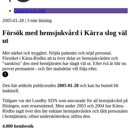
Omsorg och stöd
2005-01-28
|
3
min läsning
Försök med hemsjukvård i Kärra slog väl
ut
Mer närhet och trygghet. Nöjda patienter och nöjd personal.
Försöket i Kärra-Rödbo att ta över delar av hemsjukvården och
"samköra" den med hemtjänsten har slagit väl ut. Efter två år blir nu
provet permanent - och fler stadsdelar vill följa efter.
Den här artikeln publicerades
2005-01-28
och kan ha hunnit bli
inaktuell.
Tidigare var det Lundby SDN som ansvarade för all hemsjukvård på
Hisingen, som resursnämnd. Men under 2003 och 2004 har Kärra-
Rödbo tagit över den lite enklare hemsjukvården och låtit personalen
i hemtjänsten, oftast undersköterskor, utföra den.
4.000 hembesök