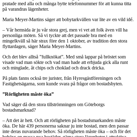
pratade med alla och många bytte telefonnummer för att kunna titta
på varandras lägenheter.
Maria Meyer-Martins säger att bobytarkvällen var lite av en vild idé.
– Vår hemsida är ju vår stora grej, men vi vet att folk även vill ha
personliga möten. Så vi tyckte att det passade bra med en
mingelkväll så här strax före den 1 oktober, av tradition den stora
flyttardagen, säger Maria Meyer-Martins.
Och det blev alltså ”fullknökat”. Med små lappar på bröstet som
visade vad man sökte och vad man hade att erbjuda gick alla runt
och minglade, åt chips och choklad och drack dricka.
På plats fanns också tre jurister, från Hyresgästföreningen och
Fastighetsägarna, som kunde svara på frågor om bostadsbyten.
”Rörligheten måste öka”
Vad säger då den stora tillströmningen om Göteborgs
bostadsmarknad?
– Att det är hett. Och att rörligheten på bostadsmarkanden måste
öka. De här 439 personerna saknar ju inte bostad, men den passar
inte deras nuvarande behov. Så rörligheten måste öka – och för det
behövs en massa nya bostäder, gärna stora lägenheter i attraktiva