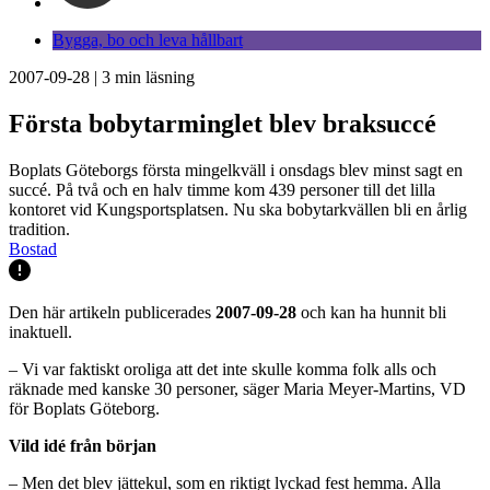
Bygga, bo och leva hållbart
2007-09-28
|
3
min läsning
Första bobytarminglet blev braksuccé
Boplats Göteborgs första mingelkväll i onsdags blev minst sagt en
succé. På två och en halv timme kom 439 personer till det lilla
kontoret vid Kungsportsplatsen. Nu ska bobytarkvällen bli en årlig
tradition.
Bostad
Den här artikeln publicerades
2007-09-28
och kan ha hunnit bli
inaktuell.
– Vi var faktiskt oroliga att det inte skulle komma folk alls och
räknade med kanske 30 personer, säger Maria Meyer-Martins, VD
för Boplats Göteborg.
Vild idé från början
– Men det blev jättekul, som en riktigt lyckad fest hemma. Alla