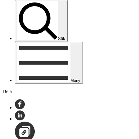
Sök
Meny
Dela