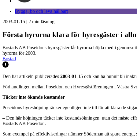
Bygga, bo och leva hållbart
2003-01-15
|
2
min läsning
Första hyrorna klara för hyresgäster i al
Bostads AB Poseidons hyresgäster får hyrorna höjda med i genomsnitt 1
hyrorna för 2003.
Bostad
Den här artikeln publicerades
2003-01-15
och kan ha hunnit bli inaktu
Förhandlingen mellan Poseidon och Hyresgästföreningen i Västra Sver
Täcker inte ökande kostander
Poseidons hyreshöjning räcker egentligen inte till för att klara de stig
– Den här höjningen täcker inte kostandsökningen, utan det måste eff
Bostads AB Poseidon.
Som exempel på effektiviseringar nämner Söderman att spara energi, spa