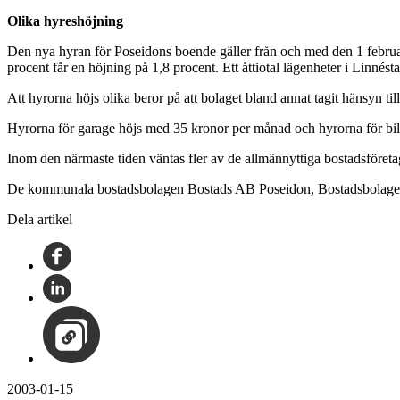
Olika hyreshöjning
Den nya hyran för Poseidons boende gäller från och med den 1 februar
procent får en höjning på 1,8 procent. Ett åttiotal lägenheter i Linné
Att hyrorna höjs olika beror på att bolaget bland annat tagit hänsyn til
Hyrorna för garage höjs med 35 kronor per månad och hyrorna för bi
Inom den närmaste tiden väntas fler av de allmännyttiga bostadsföretag
De kommunala bostadsbolagen Bostads AB Poseidon, Bostadsbolaget, 
Dela artikel
2003-01-15