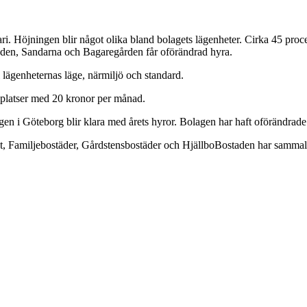
i. Höjningen blir något olika bland bolagets lägenheter. Cirka 45 proc
staden, Sandarna och Bagaregården får oförändrad hyra.
l lägenheternas läge, närmiljö och standard.
lplatser med 20 kronor per månad.
en i Göteborg blir klara med årets hyror. Bolagen har haft oförändrade h
Familjebostäder, Gårdstensbostäder och HjällboBostaden har sammalag