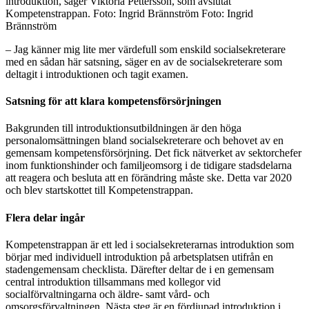
introduktion, säger Viktoria Pettersson, som avslutat
Kompetenstrappan. Foto: Ingrid Brännström Foto: Ingrid
Brännström
– Jag känner mig lite mer värdefull som enskild socialsekreterare
med en sådan här satsning, säger en av de socialsekreterare som
deltagit i introduktionen och tagit examen.
Satsning för att klara kompetensförsörjningen
Bakgrunden till introduktionsutbildningen är den höga
personalomsättningen bland socialsekreterare och behovet av en
gemensam kompetensförsörjning. Det fick nätverket av sektorchefer
inom funktionshinder och familjeomsorg i de tidigare stadsdelarna
att reagera och besluta att en förändring måste ske. Detta var 2020
och blev startskottet till Kompetenstrappan.
Flera delar ingår
Kompetenstrappan är ett led i socialsekreterarnas introduktion som
börjar med individuell introduktion på arbetsplatsen utifrån en
stadengemensam checklista. Därefter deltar de i en gemensam
central introduktion tillsammans med kollegor vid
socialförvaltningarna och äldre- samt vård- och
omsorgsförvaltningen. Nästa steg är en fördjupad introduktion i