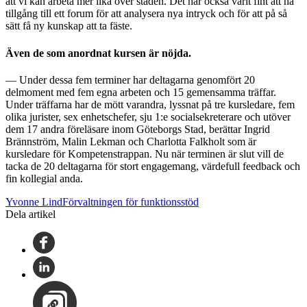
att vi kan arbeta mer lika över staden. Det har också varit fint att ha
tillgång till ett forum för att analysera nya intryck och för att på så
sätt få ny kunskap att ta fäste.
Även de som anordnat kursen är nöjda.
— Under dessa fem terminer har deltagarna genomfört 20
delmoment med fem egna arbeten och 15 gemensamma träffar.
Under träffarna har de mött varandra, lyssnat på tre kursledare, fem
olika jurister, sex enhetschefer, sju 1:e socialsekreterare och utöver
dem 17 andra föreläsare inom Göteborgs Stad, berättar Ingrid
Brännström, Malin Lekman och Charlotta Falkholt som är
kursledare för Kompetenstrappan. Nu när terminen är slut vill de
tacka de 20 deltagarna för stort engagemang, värdefull feedback och
fin kollegial anda.
Yvonne LindFörvaltningen för funktionsstöd
Dela artikel