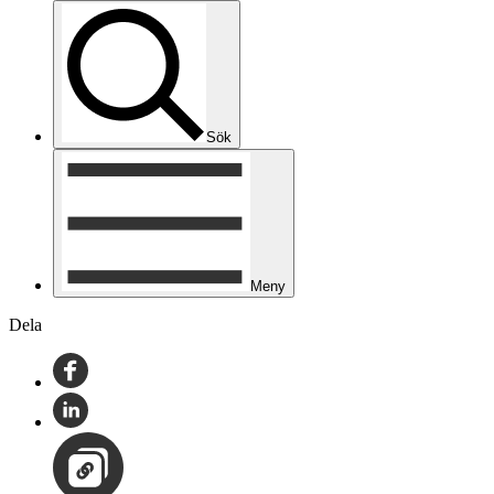
Sök
Meny
Dela