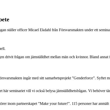
bete
frågan ställer officer Micael Ekdahl från Försvarsmakten under ett sem
ell.
en drivit frågan om jämställdhet mellan män och kvinnor. Bland annat fö
örsvarsmakten ingår med sitt samarbetsprojekt ”Genderforce”. Syftet 
 här seminariet vill vi också belysa jämställdhetsfrågan. Vi behöver tänk
törer inom partnerskapet ”Make your future!”. 115 personer har anmält s