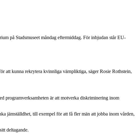
inarium på Stadsmuseet måndag eftermiddag. För inbjudan står EU-
r att kunna rekrytera kvinnliga värnpliktiga, säger Rosie Rothstein,
med programverksamheten är att motverka diskriminering inom
a jämställdhet, till exempel för att få fler män att jobba inom vården,
itt deltagande.