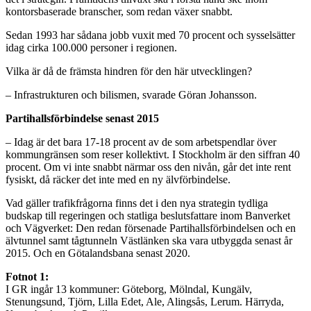
kontorsbaserade branscher, som redan växer snabbt.
Sedan 1993 har sådana jobb vuxit med 70 procent och sysselsätter
idag cirka 100.000 personer i regionen.
Vilka är då de främsta hindren för den här utvecklingen?
– Infrastrukturen och bilismen, svarade Göran Johansson.
Partihallsförbindelse senast 2015
– Idag är det bara 17-18 procent av de som arbetspendlar över
kommungränsen som reser kollektivt. I Stockholm är den siffran 40
procent. Om vi inte snabbt närmar oss den nivån, går det inte rent
fysiskt, då räcker det inte med en ny älvförbindelse.
Vad gäller trafikfrågorna finns det i den nya strategin tydliga
budskap till regeringen och statliga beslutsfattare inom Banverket
och Vägverket: Den redan försenade Partihallsförbindelsen och en
älvtunnel samt tågtunneln Västlänken ska vara utbyggda senast år
2015. Och en Götalandsbana senast 2020.
Fotnot 1:
I GR ingår 13 kommuner: Göteborg, Mölndal, Kungälv,
Stenungsund, Tjörn, Lilla Edet, Ale, Alingsås, Lerum. Härryda,