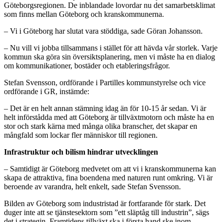
Göteborgsregionen. De inblandade lovordar nu det samarbetsklimat
som finns mellan Göteborg och kranskommunerna.
– Vi i Göteborg har slutat vara stöddiga, sade Göran Johansson.
– Nu vill vi jobba tillsammans i stället för att hävda vår storlek. Varje
kommun ska göra sin översiktsplanering, men vi måste ha en dialog
om kommunikationer, bostäder och etableringsfrågor.
Stefan Svensson, ordförande i Partilles kommunstyrelse och vice
ordförande i GR, instämde:
– Det är en helt annan stämning idag än för 10-15 år sedan. Vi är
helt införstådda med att Göteborg är tillväxtmotorn och måste ha en
stor och stark kärna med många olika branscher, det skapar en
mångfald som lockar fler människor till regionen.
Infrastruktur och bilism hindrar utvecklingen
– Samtidigt är Göteborg medvetet om att vi i kranskommunerna kan
skapa de attraktiva, fina boendena med naturen runt omkring. Vi är
beroende av varandra, helt enkelt, sade Stefan Svensson.
Bilden av Göteborg som industristad är fortfarande för stark. Det
duger inte att se tjänstesektorn som ”ett släptåg till industrin”, sägs
det i strategin. Framtidens tillväxt ska i första hand ske inom