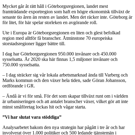
Mycket går åt rätt håll i Göteborgsregionen, landet mest
framträdande exportregion som haft en högre ekonomisk tillväxt de
senaste tio åren än resten av landet. Men det räcker inte. Göteborg är
för litet, för här spelar storleken en avgörande roll.
Ute i Europa är Göteborgsregionen en liten och glest befolkad
region med alltför få branscher. Åtminstone 70 europeiska
storstadsregioner ligger bättre till.
I dag har Göteborgsregionen 950.000 invånare och 450.000
sysselsatta. År 2020 ska här finnas 1,5 miljoner invånare och
750.000 sysselsatta.
– I dag sträcker sig vår lokala arbetsmarknad ända till Varberg och
Marks kommun och den växer hela tiden, sade Göran Johansson,
ordförande i GR.
– Ändå är vi för små. För det som skapar tillväxt runt om i världen
är urbaniseringen och att antalet branscher växer, vilket gör att inte
minst småföretag lockas hit och vågar starta.
”Vi har slutat vara stöddiga”
Analysarbetet bakom den nya strategin har pågått i tre år och har
involverat över 1.000 politiker och 500 ledande tjänstemän i