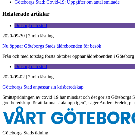
Göteborgs Stad: Covid-19: Uppgifter om antal smittade
Relaterade artiklar
Omsorg och stöd
2020-09-30
|
2 min läsning
Nu öppnar Göteborgs Stads äldreboenden för besök
Från och med torsdag första oktober öppnar äldreboenden i Göteborg St
Omsorg och stöd
2020-09-02
|
2 min läsning
Göteborgs Stad anpassar sin krisberedskap
Smittspridningen av covid-19 har minskat och det gör att Göteborgs St
god beredskap för att kunna skala upp igen”, säger Anders Frelek, pla
Göteborgs Stads tidning