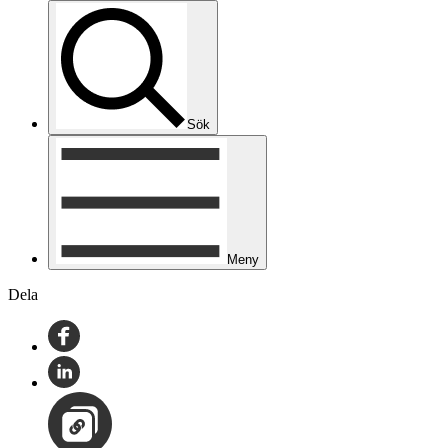
Sök
Meny
Dela