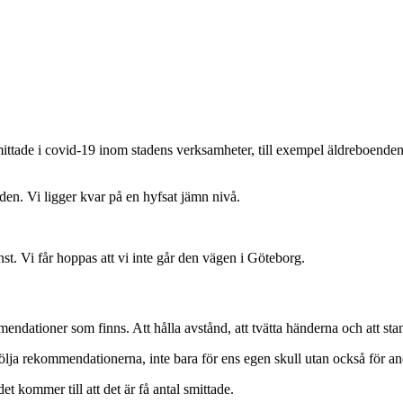
ttade i covid-19 inom stadens verksamheter, till exempel äldreboenden, o
aden. Vi ligger kvar på en hyfsat jämn nivå.
inst. Vi får hoppas att vi inte går den vägen i Göteborg.
rekommendationer som finns. Att hålla avstånd, att tvätta händerna och a
t följa rekommendationerna, inte bara för ens egen skull utan också för an
et kommer till att det är få antal smittade.