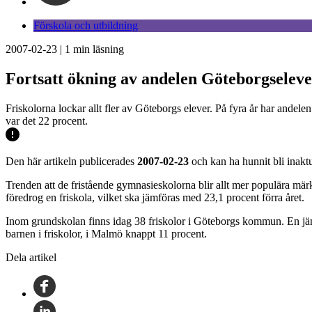
Förskola och utbildning
2007-02-23
|
1
min läsning
Fortsatt ökning av andelen Göteborgselever
Friskolorna lockar allt fler av Göteborgs elever. På fyra år har andele
var det 22 procent.
Den här artikeln publicerades
2007-02-23
och kan ha hunnit bli inaktu
Trenden att de fristående gymnasieskolorna blir allt mer populära märkt
föredrog en friskola, vilket ska jämföras med 23,1 procent förra året.
Inom grundskolan finns idag 38 friskolor i Göteborgs kommun. En jämf
barnen i friskolor, i Malmö knappt 11 procent.
Dela artikel