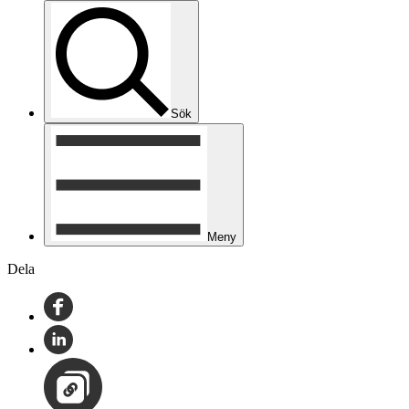
Sök
Meny
Dela