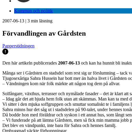
Kommun och politik
2007-06-13
|
3
min läsning
Förvandlingen av Gårdsten
Papperstidningen
Den här artikeln publicerades
2007-06-13
och kan ha hunnit bli inaktu
Många ser i Gårdsten en stadsdel som rest sig ur förslumning – tack 
Tjugosexåriga Sahra Hussein har bott mer än halva livet i Gårdsten oc
– Vändningen kom när folk märkte att någon tog dem på allvar.
Solfångare, växthus, terrasser och nymålade fasader – det är klart att 
– Idag går det att bjuda hem folk utan att skämmas. Man kan ta med 
Vi sitter i den mjuka soffgruppen och smuttar somaliskt te i familjens 
Sahra minns hur det såg ut i stadsdelen på 90-talet, under hennes tonå
Då bodde hon med föräldrar och syskon i ett annat hus, som långt sena
– Vi funderade på att lämna Gårdsten, men så fick min mamma jobb på 
Det blev en vändpunkt, inte bara för Sahra och hennes familj.
Ombyggnad väckte förhoppningar