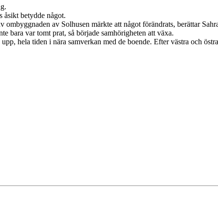
ng.
s åsikt betydde något.
av ombyggnaden av Solhusen märkte att något förändrats, berättar Sahr
 inte bara var tomt prat, så började samhörigheten att växa.
s upp, hela tiden i nära samverkan med de boende. Efter västra och östr