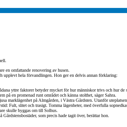
ell.
vare en omfattande renovering av husen.
h upplevt hela förvandlingen. Hon ger en delvis annan förklaring:
sådana yttre faktorer betyder mycket för hur människor trivs och hur de 
dem på en promenad runt området och känna stolthet, säger Sahra.
ljusa marklägenhet på Almgården, i Västra Gårdsten. Utanför uteplatsen s
rstid: Fult, slitet och trasigt. Tomma lägenheter, med överfulla sopnedk
re skulle byggas om till Solhus.
Gårdstensbostäder, som precis hade tagit över, berättar hon.