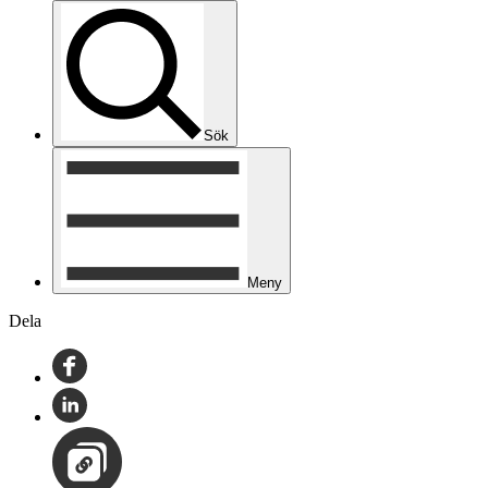
Sök
Meny
Dela