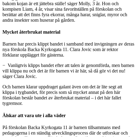
bakom kojan är ett jättebra ställe! säger Molly, 3 år. Hon och
kompisen Liam, 4 år, visar sina favoritställen på förskolan och
berättar att det finns fyra ekorrar, många harar, sniglar, myror och
andra insekter som huserar på gården.
Mycket återbrukat material
Barnen har precis klippt bandet i samband med invigningen av deras
nya förskola Backa Kyrkogata 11. Clara Jovic som är rektor
förklarar upplägget för gästerna.
− Vanligtvis klipps bandet efter att talen är genomförda, men barnen
vill klippa nu och det är för barnen vi är här, så då gör vi det nu!
säger Clara Jovic.
Och barnen klarar uppdraget galant även om det är lite segt att
klippa i tygbandet, för precis som så mycket annat på den här
förskolan består bandet av återbrukat material – i det här fallet
tygremsor.
Älskar att vara ute i alla väder
På förskolan Backa Kyrkogata 11 är barnen tillsammans med
pedagogerna i en ständig utvecklingsprocess där de utforskar och