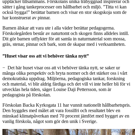
upptäcker tillsammans. Förskolans unika träbyggnad inspirerar och
sätter i gång tankeprocesser om hållbarhet och miljö. ”Titta vi kan
också bygga!” berättar barnen och visar en stor skogskoja som de
har konstruerat av pinnar.
Barnen älskar att vara ute i alla väder berättar pedagogerna.
Förskolegården består av naturtomt och skogen finns alldeles intill.
Dit gör barnen utflykter för att samla in naturmaterial som mossa,
gräs, stenar, pinnar och bark, som de skapar med i verksamheten.
”Huset visar oss att vi behöver tänka nytt”
− Det här huset visar oss att vi behöver tänka nytt, se saker ur
många olika perspektiv och bryta normer och det stärker oss i vårt
demokratiska uppdrag. Miljöerna, pedagogiska tankar, forskning
och material, vi blir aldrig färdiga och det vill vi inte heller bli för vi
utvecklas hela tiden, säger Louise Daji Pettersson, som är
pedagogista på förskolan.
Förskolan Backa Kyrkogata 11 har vunnit nationellt hållbarhetspris.
Den byggdes med målet att vara fossilfri och resultatet blev en
minskad klimatpåverkan med 70 procent jämfört med bygget av en
vanlig förskola, något som gör den unik i Sverige.