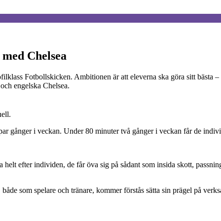
r med Chelsea
ofilklass Fotbollskicken. Ambitionen är att eleverna ska göra sitt bästa
 och engelska Chelsea.
ell.
 par gånger i veckan. Under 80 minuter två gånger i veckan får de individ
na helt efter individen, de får öva sig på sådant som insida skott, passnin
å, både som spelare och tränare, kommer förstås sätta sin prägel på verks