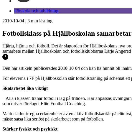
Förskola och utbildning
2010-10-04
|
3
min läsning
Fotbollsklass på Hjällboskolan samarbeta
Hjärta, hjärna och fotboll. Det är slagorden för Hjällboskolans nya pr
samarbete mellan Hjällboskolan och fotbollsklubbarna Lärje Angered
Den här artikeln publicerades
2010-10-04
och kan ha hunnit bli inaktu
För eleverna i 7F på Hjällboskolan står fotbollsträning på schemat ett
Skolarbetet lika viktigt
– Alla i klassen tränar fotboll i lag på fritiden. Här anpassas övningar
som driver företaget Elite Football Coaching.
Mario Jadonic egna erfarenheter av en aktiv fotbollskarriär på elitniv
måste satsa lika seriöst på skolarbetet som på fotbollen.
Stärker fysiskt och psykiskt