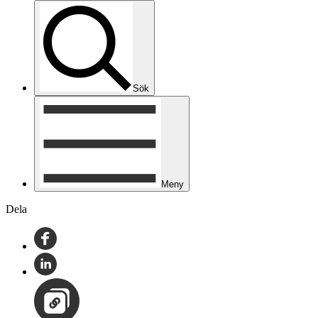
Sök
Meny
Dela