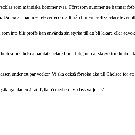
utvecklas som människa kommer tvåa. Först som nummer tre hamnar fotbo
 Då pratar man med eleverna om allt från hur en proffsspelare lever till
m inte blir proffs kan använda sin styrka till att bli läkare eller advo
ubb som Chelsea hämtat spelare från. Tidigare i år skrev storklubben 
ssen under ett par veckor. Vi ska också försöka åka till Chelsea för att
iktiga planen är att fylla på med en ny klass varje läsår.