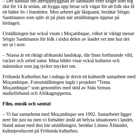
– Det handlar om återuppbyggnad av samhället efter kriget som tog
slut för 14 år sedan, att bygga upp broar och vägar för att folk ska få
ett bättre liv i framtiden. Men arbetet går långsamt, berättar Sérgio
Santimanos som själv är på plats när utställningen öppnar på
lördagen.
Utställningen har också visats i Moçambique, vilket är viktigt menar
Sérgio Santimanos för folk i södra delen av landet vet inte hur det
ser ut i norr.
– Niassa är ett riktigt afrikanskt landskap, där finns fortfarande vild,
vacker och orörd natur. Mina bilder visar också kulturen och
människor som jag tycker mycket om.
Frölunda Kulturhus har i många år drivit ett kulturellt samarbete med
Moçambique. Fotoutställningen ingår i projektet ”Tema
Moçambique” som genomförs med stöd av Sida Sensus
studieförbund och Afrikagrupperna.
Film, musik och samtal
– Vi har samarbetat med Moçambique sen 1992. Samarbetet ligger
nere lite just nu men vi fortsätter ändå att belysa situationen i landet,
bland annat med den här utställningen, berättar Linnea Åhlander,
kulturproducent på Frölunda kulturhus.