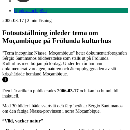
Uppleva och göra
2006-03-17
|
2
min läsning
Fotoutställning inleder tema om
Moçambique på Frölunda kulturhus
"Terra incognita: Niassa, Moçambique" heter dokumentärfotografen
Sérgio Santimanos bildberättelse som ställs ut på Frölunda
Kulturhus med början på lördag. Under fem år har han
dokumenterat vardagen, naturen och återuppbyggnaden av sitt
krigshärjade hemland Moçambique.
Den här artikeln publicerades
2006-03-17
och kan ha hunnit bli
inaktuell.
Med 30 bilder i både svartvitt och färg berättar Sérgio Santimanos
om den fattiga Niassa-provinsen i norra Moçambique.
”Vild, vacker natur”