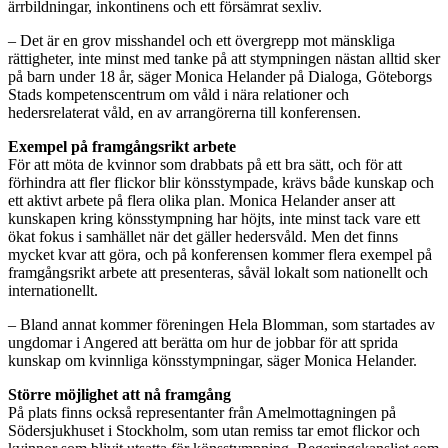
ärrbildningar, inkontinens och ett försämrat sexliv.
– Det är en grov misshandel och ett övergrepp mot mänskliga
rättigheter, inte minst med tanke på att stympningen nästan alltid sker
på barn under 18 år, säger Monica Helander på Dialoga, Göteborgs
Stads kompetenscentrum om våld i nära relationer och
hedersrelaterat våld, en av arrangörerna till konferensen.
Exempel på framgångsrikt arbete
För att möta de kvinnor som drabbats på ett bra sätt, och för att
förhindra att fler flickor blir könsstympade, krävs både kunskap och
ett aktivt arbete på flera olika plan. Monica Helander anser att
kunskapen kring könsstympning har höjts, inte minst tack vare ett
ökat fokus i samhället när det gäller hedersvåld. Men det finns
mycket kvar att göra, och på konferensen kommer flera exempel på
framgångsrikt arbete att presenteras, såväl lokalt som nationellt och
internationellt.
– Bland annat kommer föreningen Hela Blomman, som startades av
ungdomar i Angered att berätta om hur de jobbar för att sprida
kunskap om kvinnliga könsstympningar, säger Monica Helander.
Större möjlighet att nå framgång
På plats finns också representanter från Amelmottagningen på
Södersjukhuset i Stockholm, som utan remiss tar emot flickor och