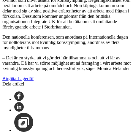
kvinnor som blivit utsatta för könsstympning, Regeringskansliet som
berättar om sitt arbete på området och Norrköpings kommun som
delar med sig av sina positiva erfarenheter av att arbeta med frågan i
förskolan. Dessutom kommer ungdomar från den brittiska
organisationen Integrate UK för att berätta om sitt omfattande
förebyggande arbete i Storbritannien.
Den nationella konferensen, som anordnas på Internationella dagen
för nolltolerans mot kvinnlig könsstympning, anordnas av flera
myndigheter tillsammans.
– Det är en styrka att vi gör det här tillsammans och att vi lär av
varandra. Då har vi större möjlighet att nå framgång i vårt arbete mot
kvinnlig könsstympning och hedersförtryck, säger Monica Helander.
Birgitta Lagerlöf
Dela artikel