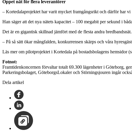
Öppet nät för flera leverantörer
– Kortedalaprojektet har varit mycket framgångsrikt och därför har vi t
Han säger att det nya nätets kapacitet – 100 megabit per sekund i båda
Det är en gigantisk skillnad jämfört med de flesta andra bredbandsnät. D
– På så sätt ökar mångfalden, konkurrensen skärps och våra hyresgäster
Läs mer om pilotprojektet i Kortedala på bostadsbolagens hemsidor (s
Fotnot:
Framtidenkoncernen förvaltar totalt 69.300 lägenheter i Göteborg, 
Parkeringsbolaget, GöteborgsLokaler och Störningsjouren ingår ocks
Dela artikel