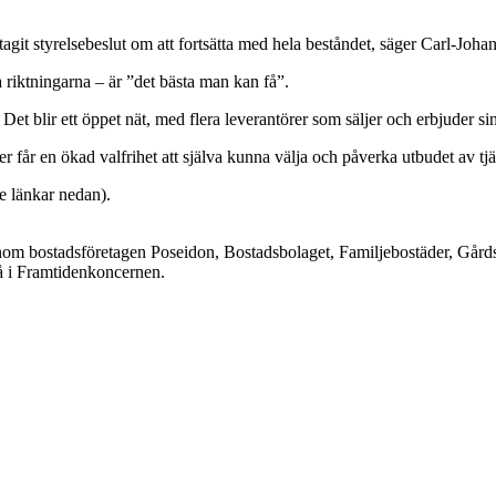
agit styrelsebeslut om att fortsätta med hela beståndet, säger Carl-Joha
 riktningarna – är ”det bästa man kan få”.
et blir ett öppet nät, med flera leverantörer som säljer och erbjuder sin
 får en ökad valfrihet att själva kunna välja och påverka utbudet av tjä
e länkar nedan).
genom bostadsföretagen Poseidon, Bostadsbolaget, Familjebostäder, Går
å i Framtidenkoncernen.