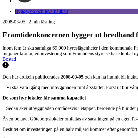
Bygga, bo och leva hållbart
2008-03-05
|
2
min läsning
Framtidenkoncernen bygger ut bredband f
Inom fem år ska samtliga 69.000 hyreslägenheter i den kommunala Fr
miljoner kronor, en investering som Framtidens styrelse har klubbat n
Bostad
Den här artikeln publicerades
2008-03-05
och kan ha hunnit bli inaktu
– Vi ska vara igång med utbyggnaden runt årsskiftet. Först ut blir vå
De som hyr lokaler får samma kapacitet
– Sedan sker utbyggnaden områdesvis i etapper, beroende på hur det pas
Även bolaget Göteborgslokaler omfattas av satsningen på en egen IT-in
Beslutet om investeringen på en halv miljard kommer efter genomfört pi