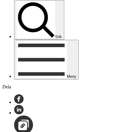
Sök
Meny
Dela