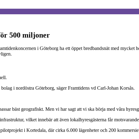
ör 500 miljoner
amtidenkoncernen i Göteborg ha ett öppet bredbandsnät med mycket hö
yligen.
ell.
ra bolag i nordöstra Göteborg, säger Framtidens vd Carl-Johan Korsås.
sar bäst geografiskt. Men vi har sagt att vi ska börja med våra hyresgä
frastruktur, vilket innebär att även lokalhyresgästerna får motsvarand
lotprojekt i Kortedala, där cirka 6.000 lägenheter och 200 kommersiella