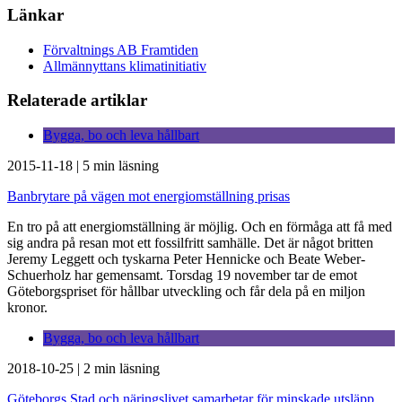
Länkar
Förvaltnings AB Framtiden
Allmännyttans klimatinitiativ
Relaterade artiklar
Bygga, bo och leva hållbart
2015-11-18
|
5 min läsning
Banbrytare på vägen mot energiomställning prisas
En tro på att energiomställning är möjlig. Och en förmåga att få med
sig andra på resan mot ett fossilfritt samhälle. Det är något britten
Jeremy Leggett och tyskarna Peter Hennicke och Beate Weber-
Schuerholz har gemensamt. Torsdag 19 november tar de emot
Göteborgspriset för hållbar utveckling och får dela på en miljon
kronor.
Bygga, bo och leva hållbart
2018-10-25
|
2 min läsning
Göteborgs Stad och näringslivet samarbetar för minskade utsläpp