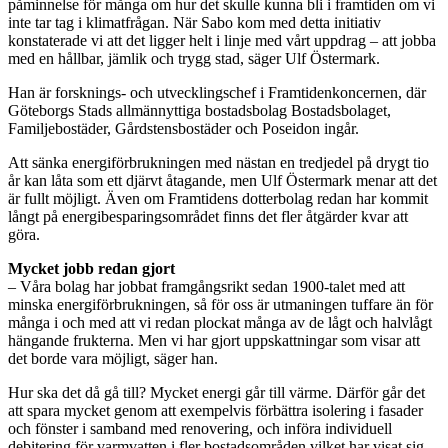
påminnelse för många om hur det skulle kunna bli i framtiden om vi
inte tar tag i klimatfrågan. När Sabo kom med detta initiativ
konstaterade vi att det ligger helt i linje med vårt uppdrag – att jobba
med en hållbar, jämlik och trygg stad, säger Ulf Östermark.
Han är forsknings- och utvecklingschef i Framtidenkoncernen, där
Göteborgs Stads allmännyttiga bostadsbolag Bostadsbolaget,
Familjebostäder, Gårdstensbostäder och Poseidon ingår.
Att sänka energiförbrukningen med nästan en tredjedel på drygt tio
år kan låta som ett djärvt åtagande, men Ulf Östermark menar att det
är fullt möjligt. Även om Framtidens dotterbolag redan har kommit
långt på energibesparingsområdet finns det fler åtgärder kvar att
göra.
Mycket jobb redan gjort
– Våra bolag har jobbat framgångsrikt sedan 1900-talet med att
minska energiförbrukningen, så för oss är utmaningen tuffare än för
många i och med att vi redan plockat många av de lågt och halvlågt
hängande frukterna. Men vi har gjort uppskattningar som visar att
det borde vara möjligt, säger han.
Hur ska det då gå till? Mycket energi går till värme. Därför går det
att spara mycket genom att exempelvis förbättra isolering i fasader
och fönster i samband med renovering, och införa individuell
debitering för varmvatten i fler bostadsområden vilket har visat sig