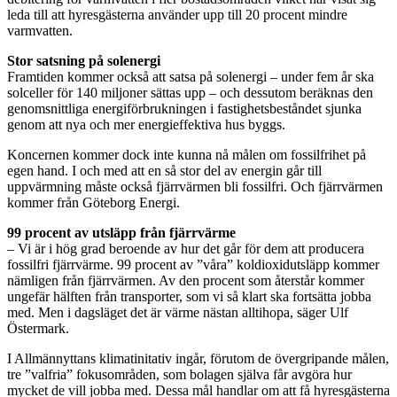
leda till att hyresgästerna använder upp till 20 procent mindre
varmvatten.
Stor satsning på solenergi
Framtiden kommer också att satsa på solenergi – under fem år ska
solceller för 140 miljoner sättas upp – och dessutom beräknas den
genomsnittliga energiförbrukningen i fastighetsbeståndet sjunka
genom att nya och mer energieffektiva hus byggs.
Koncernen kommer dock inte kunna nå målen om fossilfrihet på
egen hand. I och med att en så stor del av energin går till
uppvärmning måste också fjärrvärmen bli fossilfri. Och fjärrvärmen
kommer från Göteborg Energi.
99 procent av utsläpp från fjärrvärme
– Vi är i hög grad beroende av hur det går för dem att producera
fossilfri fjärrvärme. 99 procent av ”våra” koldioxidutsläpp kommer
nämligen från fjärrvärmen. Av den procent som återstår kommer
ungefär hälften från transporter, som vi så klart ska fortsätta jobba
med. Men i dagsläget det är värme nästan alltihopa, säger Ulf
Östermark.
I Allmännyttans klimatinitativ ingår, förutom de övergripande målen,
tre ”valfria” fokusområden, som bolagen själva får avgöra hur
mycket de vill jobba med. Dessa mål handlar om att få hyresgästerna