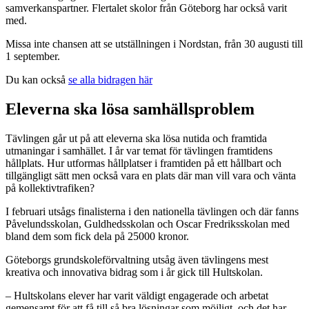
samverkanspartner. Flertalet skolor från Göteborg har också varit
med.
Missa inte chansen att se utställningen i Nordstan, från 30 augusti till
1 september.
Du kan också
se alla bidragen här
Eleverna ska lösa samhällsproblem
Tävlingen går ut på att eleverna ska lösa nutida och framtida
utmaningar i samhället. I år var temat för tävlingen framtidens
hållplats. Hur utformas hållplatser i framtiden på ett hållbart och
tillgängligt sätt men också vara en plats där man vill vara och vänta
på kollektivtrafiken?
I februari utsågs finalisterna i den nationella tävlingen och där fanns
Påvelundsskolan, Guldhedsskolan och Oscar Fredriksskolan med
bland dem som fick dela på 25000 kronor.
Göteborgs grundskoleförvaltning utsåg även tävlingens mest
kreativa och innovativa bidrag som i år gick till Hultskolan.
– Hultskolans elever har varit väldigt engagerade och arbetat
gemensamt för att få till så bra lösningar som möjligt, och det har