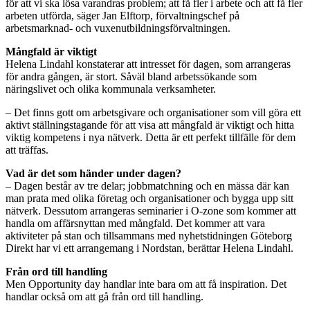
för att vi ska lösa varandras problem; att få fler i arbete och att få fler
arbeten utförda, säger Jan Elftorp, förvaltningschef på
arbetsmarknad- och vuxenutbildningsförvaltningen.
Mångfald är viktigt
Helena Lindahl konstaterar att intresset för dagen, som arrangeras
för andra gången, är stort. Såväl bland arbetssökande som
näringslivet och olika kommunala verksamheter.
– Det finns gott om arbetsgivare och organisationer som vill göra ett
aktivt ställningstagande för att visa att mångfald är viktigt och hitta
viktig kompetens i nya nätverk. Detta är ett perfekt tillfälle för dem
att träffas.
Vad är det som händer under dagen?
– Dagen består av tre delar; jobbmatchning och en mässa där kan
man prata med olika företag och organisationer och bygga upp sitt
nätverk. Dessutom arrangeras seminarier i O-zone som kommer att
handla om affärsnyttan med mångfald. Det kommer att vara
aktiviteter på stan och tillsammans med nyhetstidningen Göteborg
Direkt har vi ett arrangemang i Nordstan, berättar Helena Lindahl.
Från ord till handling
Men Opportunity day handlar inte bara om att få inspiration. Det
handlar också om att gå från ord till handling.