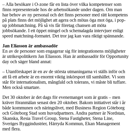
– Alla besökare i O-zone får en lista över vilka kompetenser som
finns representerade hos de arbetssökande under dagen. Om man
har behov av ny personal och det finns personer med rätt kompetens
på plats finns det möjlighet att agera och mötas öga mot öga, i pop-
up jobbmatchning. På så vis får företag chansen att möta
jobbsökande. I ett öppet mingel och schemalagda intervjuer enligt
speed matchning-formatet. Det tror jag kan vara riktigt spännande.
Jan Eliasson är ambassadör
En av de personer som engagerar sig för integrationens möjligheter
är utrikespolitikern Jan Eliasson. Han är ambassadör för Opportunity
day och säger bland annat:
– Utanförskapet är en av de största utmaningarna vi ställs inför och
att få ett arbete är en enormt viktig inkörsport till samhället. Vi som
står för internationalism, mångfald och tolerans, vi måste bli tuffare.
Men också smartare.
Det 30 oktober är det dags för evenemanget som är gratis – men
kräver föranmälan senast den 20 oktober. Bakom initiativet står i år
både kommunen och näringslivet, med Business Region Göteborg
och Göteborg Stad som huvudpartners. Andra partner är Nordstan,
Skanska, Resia Travel Group, Stena Fastigheter, Stena Line,
Sveriges Byggindustrier, Härryda Kommun, Ekan Management
med flera.