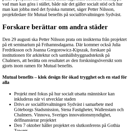
vad man kan göra i stället, både när det gäller socialt stöd och hur
man kan jobba med det fysiska rummet, säger Petter Nilsson,
projektledare för Mutual benefits på socialförvaltningen Sydväst.
Forskare berättar om andra städer
Den 29 augusti ska Petter Nilsson prata om insikterna från projektet
på ett seminarium på Frihamnsdagarna. Där kommer också Julia
Fredriksson och Joanna Gregorowicz-Kipszak, forskare på
institutionen för arkitektur och samhällsbyggnadsteknik på
Chalmers, att berätta om resultatet av den forskningsöversikt som
gjorts inom ramen för Mutual benefits.
Mutual benefits – klok design för ökad trygghet och en stad för
alla
Projekt med fokus på hur socialt utsatta människor kan
inkluderas när vi utvecklar staden
Drivs av socialförvaltningen Sydväst i samarbete med
Göteborgs Stadsmission, Stena Fastigheter, Wallenstam och
Chalmers. Vinnova, Sveriges innovationsmyndighet,
delfinansierar projektet
Den 7 oktober håller projektet en slutkonferens på Gothia
Towers