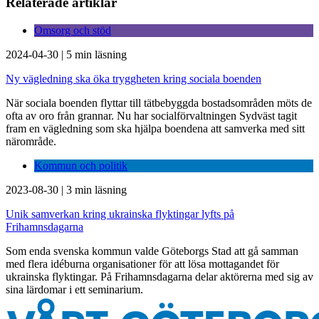
Relaterade artiklar
Omsorg och stöd
2024-04-30
|
5 min läsning
Ny vägledning ska öka tryggheten kring sociala boenden
När sociala boenden flyttar till tätbebyggda bostadsområden möts de
ofta av oro från grannar. Nu har socialförvaltningen Sydväst tagit
fram en vägledning som ska hjälpa boendena att samverka med sitt
närområde.
Kommun och politik
2023-08-30
|
3 min läsning
Unik samverkan kring ukrainska flyktingar lyfts på
Frihamnsdagarna
Som enda svenska kommun valde Göteborgs Stad att gå samman
med flera idéburna organisationer för att lösa mottagandet för
ukrainska flyktingar. På Frihamnsdagarna delar aktörerna med sig av
sina lärdomar i ett seminarium.