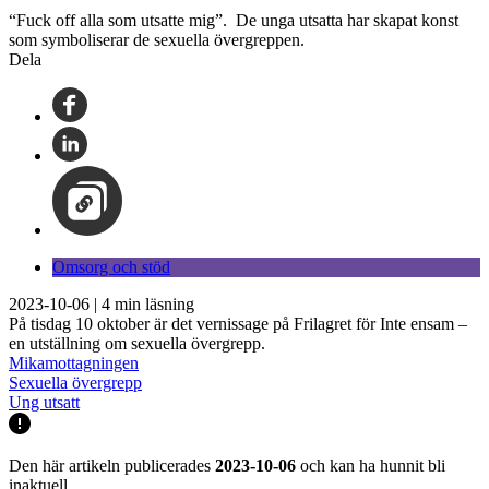
“Fuck off alla som utsatte mig”. De unga utsatta har skapat konst
som symboliserar de sexuella övergreppen.
Dela
Omsorg och stöd
2023-10-06
|
4
min läsning
På tisdag 10 oktober är det vernissage på Frilagret för Inte ensam –
en utställning om sexuella övergrepp.
Mikamottagningen
Sexuella övergrepp
Ung utsatt
Den här artikeln publicerades
2023-10-06
och kan ha hunnit bli
inaktuell.