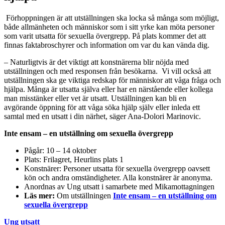
Förhoppningen är att utställningen ska locka så många som möjligt,
både allmänheten och människor som i sitt yrke kan möta personer
som varit utsatta för sexuella övergrepp. På plats kommer det att
finnas faktabroschyrer och information om var du kan vända dig.
– Naturligtvis är det viktigt att konstnärerna blir nöjda med
utställningen och med responsen från besökarna. Vi vill också att
utställningen ska ge viktiga redskap för människor att våga fråga och
hjälpa. Många är utsatta själva eller har en närstående eller kollega
man misstänker eller vet är utsatt. Utställningen kan bli en
avgörande öppning för att våga söka hjälp själv eller inleda ett
samtal med en utsatt i din närhet, säger Ana-Dolori Marinovic.
Inte ensam – en utställning om sexuella övergrepp
Pågår: 10 – 14 oktober
Plats: Frilagret, Heurlins plats 1
Konstnärer: Personer utsatta för sexuella övergrepp oavsett
kön och andra omständigheter. Alla konstnärer är anonyma.
Anordnas av Ung utsatt i samarbete med Mikamottagningen
Läs mer:
Om utställningen
Inte ensam – en utställning om
sexuella övergrepp
Ung utsatt