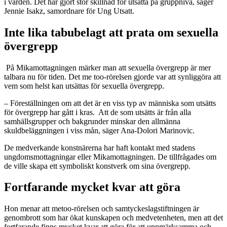
i vården. Det har gjort stor skillnad för utsatta på gruppnivå, säger
Jennie Isakz, samordnare för Ung Utsatt.
Inte lika tabubelagt att prata om sexuella
övergrepp
På Mikamottagningen märker man att sexuella övergrepp är mer
talbara nu för tiden. Det me too-rörelsen gjorde var att synliggöra att
vem som helst kan utsättas för sexuella övergrepp.
– Föreställningen om att det är en viss typ av människa som utsätts
för övergrepp har gått i kras. Att de som utsätts är från alla
samhällsgrupper och bakgrunder minskar den allmänna
skuldbeläggningen i viss mån, säger Ana-Dolori Marinovic.
De medverkande konstnärerna har haft kontakt med stadens
ungdomsmottagningar eller Mikamottagningen. De tillfrågades om
de ville skapa ett symboliskt konstverk om sina övergrepp.
Fortfarande mycket kvar att göra
Hon menar att metoo-rörelsen och samtyckeslagstiftningen är
genombrott som har ökat kunskapen och medvetenheten, men att det
fortfarande finns mycket kvar att göra för att uppmärksamma och