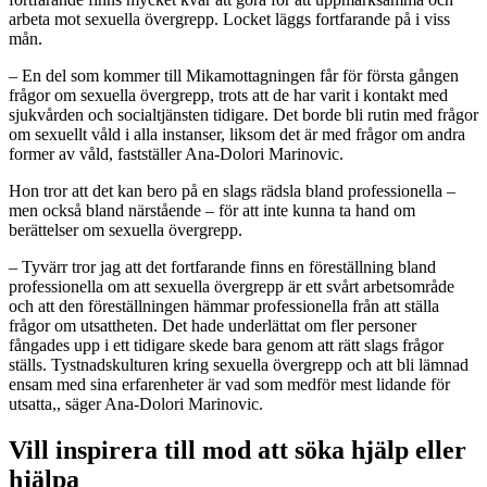
arbeta mot sexuella övergrepp. Locket läggs fortfarande på i viss
mån.
– En del som kommer till Mikamottagningen får för första gången
frågor om sexuella övergrepp, trots att de har varit i kontakt med
sjukvården och socialtjänsten tidigare. Det borde bli rutin med frågor
om sexuellt våld i alla instanser, liksom det är med frågor om andra
former av våld, fastställer Ana-Dolori Marinovic.
Hon tror att det kan bero på en slags rädsla bland professionella –
men också bland närstående – för att inte kunna ta hand om
berättelser om sexuella övergrepp.
– Tyvärr tror jag att det fortfarande finns en föreställning bland
professionella om att sexuella övergrepp är ett svårt arbetsområde
och att den föreställningen hämmar professionella från att ställa
frågor om utsattheten. Det hade underlättat om fler personer
fångades upp i ett tidigare skede bara genom att rätt slags frågor
ställs. Tystnadskulturen kring sexuella övergrepp och att bli lämnad
ensam med sina erfarenheter är vad som medför mest lidande för
utsatta,, säger Ana-Dolori Marinovic.
Vill inspirera till mod att söka hjälp eller
hjälpa