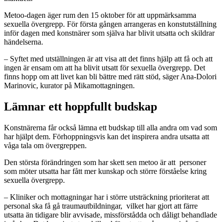
Metoo-dagen äger rum den 15 oktober för att uppmärksamma
sexuella övergrepp. För första gången arrangeras en konstutställning
inför dagen med konstnärer som själva har blivit utsatta och skildrar
händelserna.
– Syftet med utställningen är att visa att det finns hjälp att få och att
ingen är ensam om att ha blivit utsatt för sexuella övergrepp. Det
finns hopp om att livet kan bli bättre med rätt stöd, säger Ana-Dolori
Marinovic, kurator på Mikamottagningen.
Lämnar ett hoppfullt budskap
Konstnärerna får också lämna ett budskap till alla andra om vad som
har hjälpt dem. Förhoppningsvis kan det inspirera andra utsatta att
våga tala om övergreppen.
Den största förändringen som har skett sen metoo är att personer
som möter utsatta har fått mer kunskap och större förståelse kring
sexuella övergrepp.
– Kliniker och mottagningar har i större utsträckning prioriterat att
personal ska få gå traumautbildningar, vilket har gjort att färre
utsatta än tidigare blir avvisade, missförstådda och dåligt behandlade