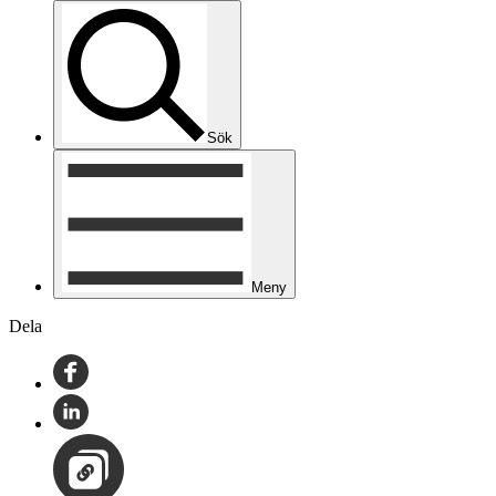
Sök
Meny
Dela