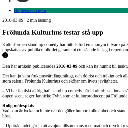
Uppleva och göra
2016-03-09
|
2
min läsning
Frölunda Kulturhus testar stå upp
Kulturformen stand up comedy har hittills fört en anonym tillvaro på 
uppskattas av publiken blir det garanterat ett stående inslag i repertoar
Den här artikeln publicerades
2016-03-09
och kan ha hunnit bli inaktu
Det kan ju vara fruktansvärt långtråkigt, och dötrist och tråkigt och 
stora salen i Frölunda Kulturhus och skôjar om livets jävligheter.
– Vi har faktiskt aldrig haft stand up comedy här i kulturhuset innan s
öppen scen, säger Jannicke Fyhr, som är kulturproducent på Frölunda
Rolig mötesplats
Vad som är lyckat och inte när det gäller humor i allmänhet och stand u
höst.
– Uppträdandet går ju att avnjuta tillsammans med mat och dryck i resta