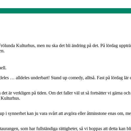
Frölunda Kulturhus, men nu ska det bli ändring på det. På lördag upptr
en.
ell.
alldeles … alldeles underbart! Stand up comedy, alltså. Fast på lördag l
å det är verkligen på tiden. Om det faller väl ut så fortsätter vi gärna 
 Kulturhus.
p i synnerhet kan ju vara svårt att avgöra eller åtminstone enas om, men
urangen, som har fullständiga rättigheter, så vi hoppas att detta kan bli