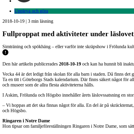
Uppleva och göra
2018-10-19
|
3
min läsning
Fullproppat med aktiviteter under läslovet
Simträning och spökhäng – eller varför inte skräpshow i Frölunda kult
Den här artikeln publicerades
2018-10-19
och kan ha hunnit bli inaktu
Vecka 44 är det ledigt från skolan för alla barn i staden. Då finns det g
Ta en titt i Göteborgs Stads kalendarium. Där finns säkert något för a
och museer som de allra flesta aktiviteterna hålls.
I Askim, Frölunda och Högsbo innehåller årets läslovssatsning en stor 
– Vi hoppas att det ska finnas något för alla. En del är på skräcktem
och Högsbo.
Ringaren i Notre Dame
Hon tipsar om familjeföreställningen Ringaren i Notre Dame, som sätts