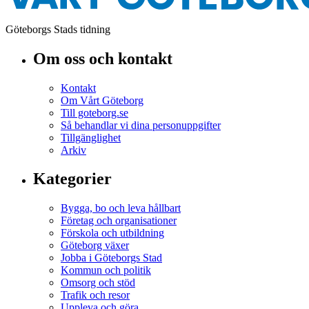
Göteborgs Stads tidning
Om oss och kontakt
Kontakt
Om Vårt Göteborg
Till goteborg.se
Så behandlar vi dina personuppgifter
Tillgänglighet
Arkiv
Kategorier
Bygga, bo och leva hållbart
Företag och organisationer
Förskola och utbildning
Göteborg växer
Jobba i Göteborgs Stad
Kommun och politik
Omsorg och stöd
Trafik och resor
Uppleva och göra