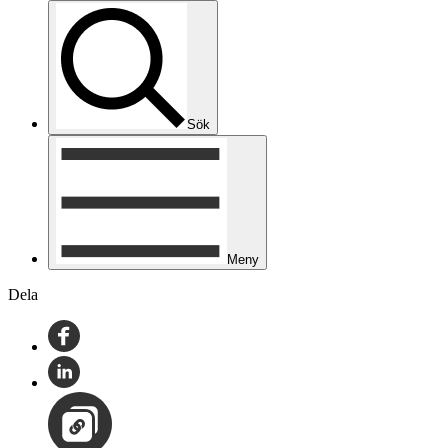
Sök
Meny
Dela