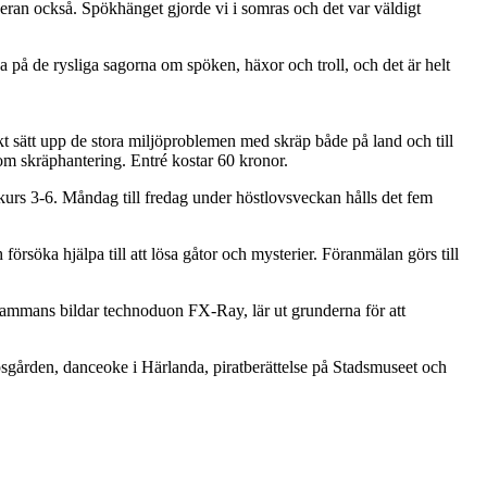
operan också. Spökhänget gjorde vi i somras och det var väldigt
på de rysliga sagorna om spöken, häxor och troll, och det är helt
iskt sätt upp de stora miljöproblemen med skräp både på land och till
t om skräphantering. Entré kostar 60 kronor.
rs 3-6. Måndag till fredag under höstlovsveckan hålls det fem
örsöka hjälpa till att lösa gåtor och mysterier. Föranmälan görs till
sammans bildar technoduon FX-Ray, lär ut grunderna för att
psgården, danceoke i Härlanda, piratberättelse på Stadsmuseet och