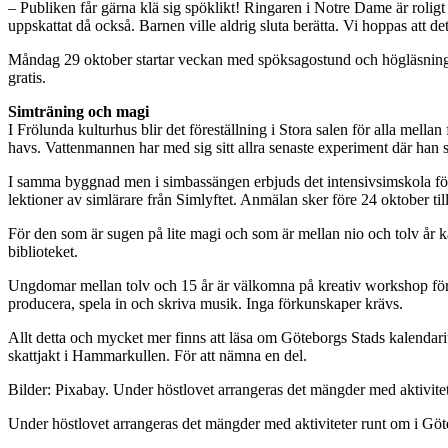
– Publiken får gärna klä sig spöklikt! Ringaren i Notre Dame är roligt 
uppskattat då också. Barnen ville aldrig sluta berätta. Vi hoppas att de
Måndag 29 oktober startar veckan med spöksagostund och högläsning fö
gratis.
Simträning och magi
I Frölunda kulturhus blir det föreställning i Stora salen för alla mell
havs. Vattenmannen har med sig sitt allra senaste experiment där han ska
I samma byggnad men i simbassängen erbjuds det intensivsimskola för
lektioner av simlärare från Simlyftet. Anmälan sker före 24 oktober ti
För den som är sugen på lite magi och som är mellan nio och tolv år kan
biblioteket.
Ungdomar mellan tolv och 15 år är välkomna på kreativ workshop för 
producera, spela in och skriva musik. Inga förkunskaper krävs.
Allt detta och mycket mer finns att läsa om Göteborgs Stads kalendar
skattjakt i Hammarkullen. För att nämna en del.
Bilder: Pixabay. Under höstlovet arrangeras det mängder med aktivitete
Under höstlovet arrangeras det mängder med aktiviteter runt om i Göteb