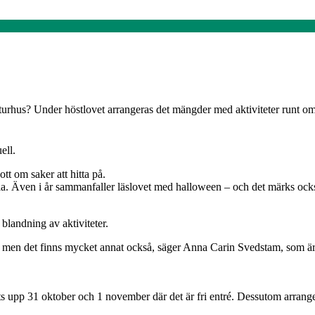
urhus? Under höstlovet arrangeras det mängder med aktiviteter runt om i
ell.
ott om saker att hitta på.
lla. Även i år sammanfaller läslovet med halloween – och det märks också 
blandning av aktiviteter.
at, men det finns mycket annat också, säger Anna Carin Svedstam, som är
 upp 31 oktober och 1 november där det är fri entré. Dessutom arrangera