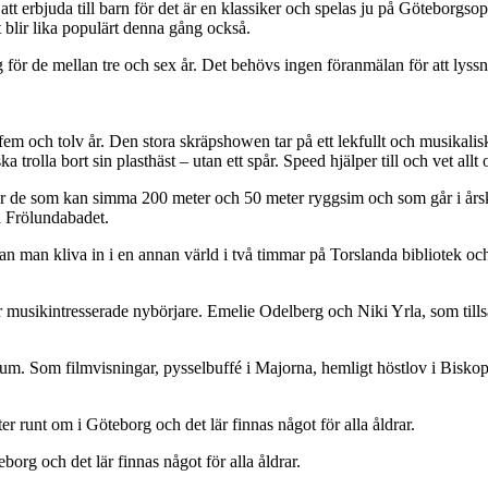
att erbjuda till barn för det är en klassiker och spelas ju på Göteborgs
t blir lika populärt denna gång också.
r de mellan tre och sex år. Det behövs ingen föranmälan för att lyssna 
an fem och tolv år. Den stora skräpshowen tar på ett lekfullt och musikal
 trolla bort sin plasthäst – utan ett spår. Speed hjälper till och vet all
 de som kan simma 200 meter och 50 meter ryggsim och som går i årsku
ll Frölundabadet.
 man kliva in i en annan värld i två timmar på Torslanda bibliotek och f
musikintresserade nybörjare. Emelie Odelberg och Niki Yrla, som till
ium. Som filmvisningar, pysselbuffé i Majorna, hemligt höstlov i Bisko
r runt om i Göteborg och det lär finnas något för alla åldrar.
org och det lär finnas något för alla åldrar.