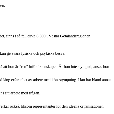
gen.
t, finns i så fall cirka 6.500 i Västra Götalandsregionen.
 kan ge svåra fysiska och psykiska besvär.
på att hon är ”ren” inför äktenskapet. Är hon inte stympad, anses hon
ed lång erfarenhet av arbete med könsstympning. Han har bland annat
i sitt arbete med frågan.
kar också, liksom representanter för den ideella organisationen