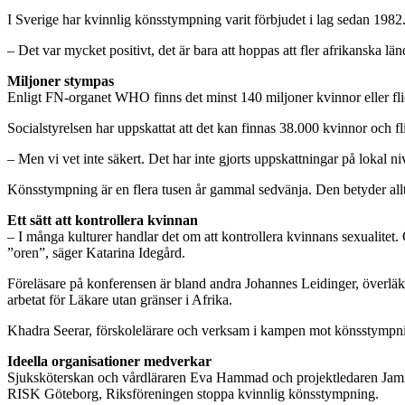
I Sverige har kvinnlig könsstympning varit förbjudet i lag sedan 1982
– Det var mycket positivt, det är bara att hoppas att fler afrikanska län
Miljoner stympas
Enligt FN-organet WHO finns det minst 140 miljoner kvinnor eller fl
Socialstyrelsen har uppskattat att det kan finnas 38.000 kvinnor och f
– Men vi vet inte säkert. Det har inte gjorts uppskattningar på lokal n
Könsstympning är en flera tusen år gammal sedvänja. Den betyder allti
Ett sätt att kontrollera kvinnan
– I många kulturer handlar det om att kontrollera kvinnans sexualitet.
”oren”, säger Katarina Idegård.
Föreläsare på konferensen är bland andra Johannes Leidinger, överlä
arbetat för Läkare utan gränser i Afrika.
Khadra Seerar, förskolelärare och verksam i kampen mot könsstympning
Ideella organisationer medverkar
Sjuksköterskan och vårdläraren Eva Hammad och projektledaren Jamila
RISK Göteborg, Riksföreningen stoppa kvinnlig könsstympning.