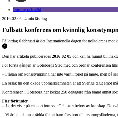
Omsorg och stöd
2016-02-05
|
4
min läsning
Fullsatt konferens om kvinnlig könsstymp
På lördag 6 februari är det Internationella dagen för nolltolerans mot
Den här artikeln publicerades
2016-02-05
och kan ha hunnit bli inaktu
För första gången är Göteborgs Stad med och ordnar konferensen till
– Frågan om könsstympning har inte varit i ropet på länge, men på se
En orsak till den ökade uppmärksamheten är att Sverige tagit emot mån
Konferensen i Göteborg har lockat 250 deltagare från bland annat soci
Fler förbjuder
– Ja, det visar på ett stort intresse. Och stort behov av kunskap. De tv
– Vi är bland annat rädda för att barn förs bort till ursprungsländerna