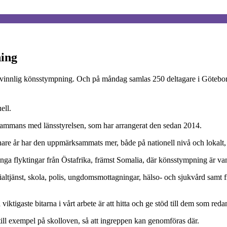
ning
 kvinnlig könsstympning. Och på måndag samlas 250 deltagare i Göteborg 
ell.
sammans med länsstyrelsen, som har arrangerat den sedan 2014.
nare år har den uppmärksammats mer, både på nationell nivå och lokalt
ga flyktingar från Östafrika, främst Somalia, där könsstympning är van
altjänst, skola, polis, ungdomsmottagningar, hälso- och sjukvård samt 
å viktigaste bitarna i vårt arbete är att hitta och ge stöd till dem som r
, till exempel på skolloven, så att ingreppen kan genomföras där.