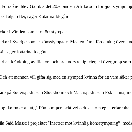
. Förra året blev Gambia det 20:e landet i Afrika som förbjöd stympnin
der följer efter, säger Katarina Idegård.
ickor i världen som har könsstympats.
lickor i Sverige som är könsstympade. Med en jämn fördelning över lande
ivå, säger Katarina Idegård.
d en kränkning av flickors och kvinnors rättigheter, ett övergrepp som
 Och att männen vill gifta sig med en stympad kvinna för att vara säker 
kare på Södersjukhuset i Stockholm och Mälarsjukhuset i Eskilstuna, m
, kommer att utgå från barnperspektivet och tala om egna erfarenheter 
 Said Musse i projektet ”Insatser mot kvinnlig könsstympning”, medver