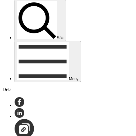
Sök
Meny
Dela