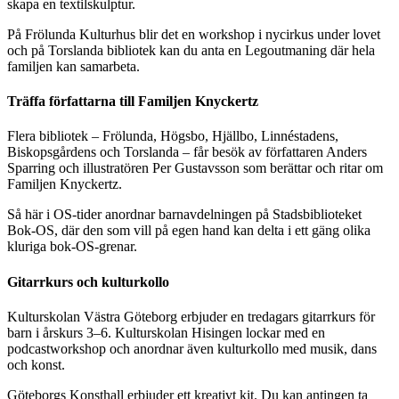
skapa en textilskulptur.
På Frölunda Kulturhus blir det en workshop i nycirkus under lovet
och på Torslanda bibliotek kan du anta en Legoutmaning där hela
familjen kan samarbeta.
Träffa författarna till Familjen Knyckertz
Flera bibliotek – Frölunda, Högsbo, Hjällbo, Linnéstadens,
Biskopsgårdens och Torslanda – får besök av författaren Anders
Sparring och illustratören Per Gustavsson som berättar och ritar om
Familjen Knyckertz.
Så här i OS-tider anordnar barnavdelningen på Stadsbiblioteket
Bok-OS, där den som vill på egen hand kan delta i ett gäng olika
kluriga bok-OS-grenar.
Gitarrkurs och kulturkollo
Kulturskolan Västra Göteborg erbjuder en tredagars gitarrkurs för
barn i årskurs 3–6. Kulturskolan Hisingen lockar med en
podcastworkshop och anordnar även kulturkollo med musik, dans
och konst.
Göteborgs Konsthall erbjuder ett kreativt kit. Du kan antingen ta