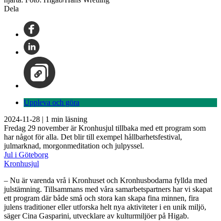
Dela
Uppleva och göra
2024-11-28
|
1
min läsning
Fredag 29 november är Kronhusjul tillbaka med ett program som
har något för alla. Det blir till exempel hållbarhetsfestival,
julmarknad, morgonmeditation och julpyssel.
Jul i Göteborg
Kronhusjul
– Nu är varenda vrå i Kronhuset och Kronhusbodarna fyllda med
julstämning. Tillsammans med våra samarbetspartners har vi skapat
ett program där både små och stora kan skapa fina minnen, fira
julens traditioner eller utforska helt nya aktiviteter i en unik miljö,
säger Cina Gasparini, utvecklare av kulturmiljöer på Higab.