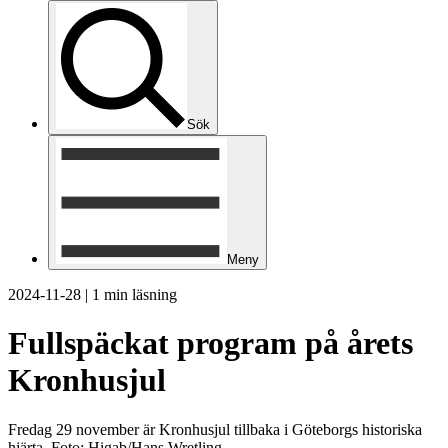
Sök
Meny
2024-11-28
|
1 min läsning
Fullspäckat program på årets
Kronhusjul
Fredag 29 november är Kronhusjul tillbaka i Göteborgs historiska
hjärta. Foto: Higab/Hans Wretling