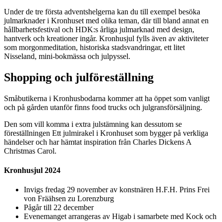
Under de tre första adventshelgerna kan du till exempel besöka
julmarknader i Kronhuset med olika teman, där till bland annat en
hållbarhetsfestival och HDK:s årliga julmarknad med design,
hantverk och kreationer ingår. Kronhusjul fylls även av aktiviteter
som morgonmeditation, historiska stadsvandringar, ett litet
Nisseland, mini-bokmässa och julpyssel.
Shopping och julföreställning
Småbutikerna i Kronhusbodarna kommer att ha öppet som vanligt
och på gården utanför finns food trucks och julgransförsäljning.
Den som vill komma i extra julstämning kan dessutom se
föreställningen Ett julmirakel i Kronhuset som bygger på verkliga
händelser och har hämtat inspiration från Charles Dickens A
Christmas Carol.
Kronhusjul 2024
Invigs fredag 29 november av konstnären H.F.H. Prins Frei
von Fräähsen zu Lorenzburg
Pågår till 22 december
Evenemanget arrangeras av Higab i samarbete med Kock och