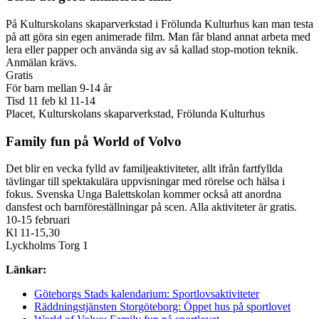
På Kulturskolans skaparverkstad i Frölunda Kulturhus kan man testa
på att göra sin egen animerade film. Man får bland annat arbeta med
lera eller papper och använda sig av så kallad stop-motion teknik.
Anmälan krävs.
Gratis
För barn mellan 9-14 år
Tisd 11 feb kl 11-14
Placet, Kulturskolans skaparverkstad, Frölunda Kulturhus
Family fun på World of Volvo
Det blir en vecka fylld av familjeaktiviteter, allt ifrån fartfyllda
tävlingar till spektakulära uppvisningar med rörelse och hälsa i
fokus. Svenska Unga Balettskolan kommer också att anordna
dansfest och barnföreställningar på scen. Alla aktiviteter är gratis.
10-15 februari
Kl 11-15,30
Lyckholms Torg 1
Länkar:
Göteborgs Stads kalendarium: Sportlovsaktiviteter
Räddningstjänsten Storgöteborg: Öppet hus på sportlovet