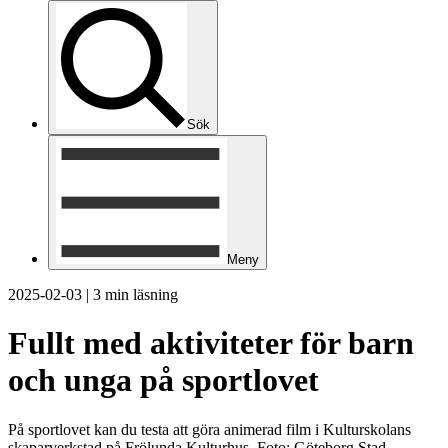
Sök
Meny
2025-02-03
|
3 min läsning
Fullt med aktiviteter för barn
och unga på sportlovet
På sportlovet kan du testa att göra animerad film i Kulturskolans
skaparverkstad på Frölunda Kulturhus. Foto: Göteborg Stad