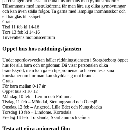
på Hisingen och testa att träna tillsammans med gyminstruktörer.
Tillsammans med instruktörerna får man lära sig olika gymövningar
och kan även ställa frågor. Ta gärna med lämpliga inomhusskor och
ett hänglås till skåpet.
Gratis
Tisd 11 feb kl 14-16
Tors 13 feb kl 14-16
Tuvevallens motionscentrum
Öppet hus hos räddningstjänsten
Under sportlovsveckan håller räddningstjänsten i Storgöteborg öppet
hus för alla barn och ungdomar. Då visar personalen olika
brandskydd, man kan gå en tipspromenad och även testa sina
kunskaper om hur man kan skydda sig mot brand.
Gratis
För barn mellan 0-17 år
Öppet hus kl 10-12
Måndag 10 feb – Lerum och Frölunda
Tisdag 11 feb – Mölndal, Stenungssund och Öjersjö
Onsdag 12 feb – Angered, Lilla Edet och Kungsbacka
Torsdag 13 feb – Lindome, Kortedala
Fredag 14 feb- Torslanda, Skärhamn och Gårda
Testa att göra animerad film