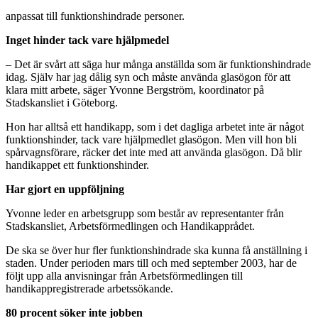
anpassat till funktionshindrade personer.
Inget hinder tack vare hjälpmedel
– Det är svårt att säga hur många anställda som är funktionshindrade
idag. Själv har jag dålig syn och måste använda glasögon för att
klara mitt arbete, säger Yvonne Bergström, koordinator på
Stadskansliet i Göteborg.
Hon har alltså ett handikapp, som i det dagliga arbetet inte är något
funktionshinder, tack vare hjälpmedlet glasögon. Men vill hon bli
spårvagnsförare, räcker det inte med att använda glasögon. Då blir
handikappet ett funktionshinder.
Har gjort en uppföljning
Yvonne leder en arbetsgrupp som består av representanter från
Stadskansliet, Arbetsförmedlingen och Handikapprådet.
De ska se över hur fler funktionshindrade ska kunna få anställning i
staden. Under perioden mars till och med september 2003, har de
följt upp alla anvisningar från Arbetsförmedlingen till
handikappregistrerade arbetssökande.
80 procent söker inte jobben