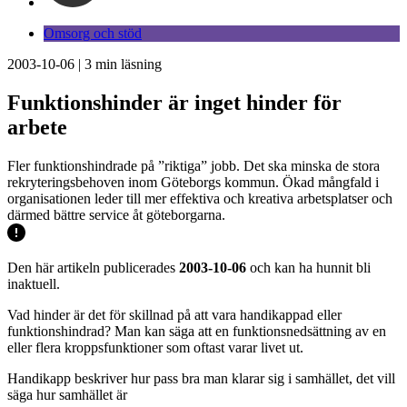
Omsorg och stöd
2003-10-06
|
3
min läsning
Funktionshinder är inget hinder för
arbete
Fler funktionshindrade på ”riktiga” jobb. Det ska minska de stora
rekryteringsbehoven inom Göteborgs kommun. Ökad mångfald i
organisationen leder till mer effektiva och kreativa arbetsplatser och
därmed bättre service åt göteborgarna.
Den här artikeln publicerades
2003-10-06
och kan ha hunnit bli
inaktuell.
Vad hinder är det för skillnad på att vara handikappad eller
funktionshindrad? Man kan säga att en funktionsnedsättning av en
eller flera kroppsfunktioner som oftast varar livet ut.
Handikapp beskriver hur pass bra man klarar sig i samhället, det vill
säga hur samhället är