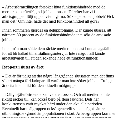
– Arbetsförmedlingen försöker hitta funktionshindrade med de
meriter som efterfrågas i jobbannonsen. Därefter har vi i
arbetsgruppen följt upp anvisningarna. Sökte personen jobbet? Fick
man det? Om inte, hade det med funktionshindret att göra?
Innan sommaren gjordes en deluppföljning. Där kunde utläsas, att
närmare 80 procent av de funktionshindrade inte sökt de anvisade
jobben.
I den mån man sökte dem räckte meriterna endast i undantagsfall till
för att bli kallad till anställningsintervju. Inte i något fall kände
arbetsgivaren till att den sökande hade ett funktionshinder.
Rapport i slutet av året
– Det är för tidigt att dra några långtgående slutsatser, men det finns
säkert många förklaringar till varför man inte söker jobben. Troligen
är detta inte unikt för den aktuella målgruppen.
– Dåligt självförtroende kan vara en orsak. Och att meriterna inte
riktigt räcker till, kan också bero på flera faktorer. Dels har
konkurrensen varit mycket hård under den aktuella perioden.
Eventuellt har målgruppen också generellt sett en något sämre
utbildningsbakgrund än populationen i stort. Arbetsgruppen kommer