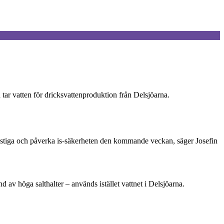
tar vatten för dricksvattenproduktion från Delsjöarna.
tt stiga och påverka is-säkerheten den kommande veckan, säger Josefin
d av höga salthalter – används istället vattnet i Delsjöarna.