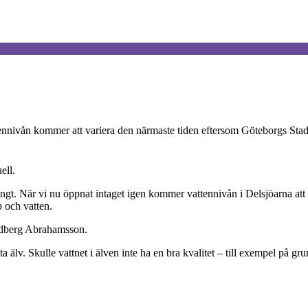
ttennivån kommer att variera den närmaste tiden eftersom Göteborgs Stad 
ell.
stängt. När vi nu öppnat intaget igen kommer vattennivån i Delsjöarna a
 och vatten.
Lundberg Abrahamsson.
lv. Skulle vattnet i älven inte ha en bra kvalitet – till exempel på grun