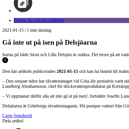
Bygga, bo och leva hållbart
2021-01-15
|
1
min läsning
Gå inte ut på isen på Delsjöarna
Isarna på både Stora och Lilla Delsjön är osäkra. Det beror på att va
Den här artikeln publicerades
2021-01-15
och kan ha hunnit bli inaktu
– Den senaste tiden har råvattenintaget vid Göta älv periodvis varit 
Lundberg Abrahamsson, chef för dricksvattenproduktion på Kretslopp
– Vi uppmanar därför alla att inte gå ut på isen!, fortsätter Josefin 
Delsjöarna är Göteborgs råvattenmagasin. Hit pumpas vattnet från Göta ä
Carin Smederöd
Dela artikel