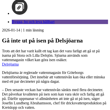
Bygga, bo och leva hållbart
2026-01-14
|
1
min läsning
Gå inte ut på isen på Delsjöarna
Trots att det har varit kallt ett tag kan det vara farligt att gå ut på
isarna på Stora och Lilla Delsjön. Sjöarna används som
vattenmagasin vilket kan göra isen osäker.
Delsjöarna
Delsjöarna är reglerade vattenmagasin för Göteborgs
vattenförsörjning. Det innebär att vattennivån kan öka eller minska
med ett par decimeter på några dagar.
– Den senaste veckan har vattennivån sänkts med flera decimeter.
Det påverkar kvaliteten på isen som kan vara skör och farlig att gå
på. Därför uppmanar vi allmänheten att inte gå ut på isen, säger
Josefin Lundberg Abrahamsson, chef för dricksvattenproduktion på
Kretslopp och vatten.